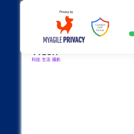
Skip
Apple
Samsung
Nokia
Asus
Hu
to
content
設計往旗艦機靠攏：Samsung Gala
LATEST
VTECH
科技. 生活. 攝影.