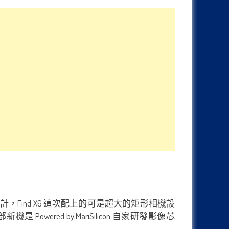
模組設計，Find X6 這次配上的可是超大的矩形相機設
wered by MariSilicon 自家研發影像芯