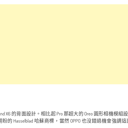
ind X6 的背面設計。相比起 Pro 那超大的 Oreo 圓形相機
elblad 哈蘇商標，當然 OPPO 也沒錯過機會強調這部新機是 Po