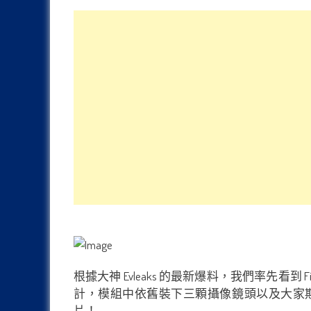
根據大神 Evleaks 的最新爆料，我們率先看到 F
計，模組中依舊裝下三顆攝像鏡頭以及大家期盼的 Hass
片！