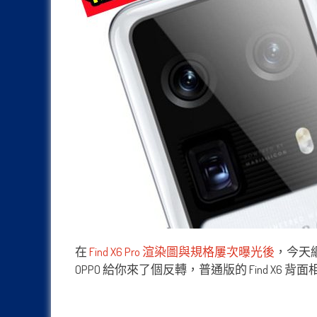
在
Find X6 Pro 渲染圖與規格屢次曝光後
，今天網
OPPO 給你來了個反轉，普通版的 Find X6 