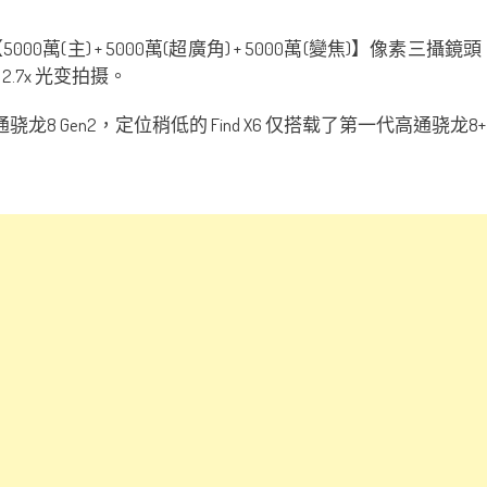
000萬(主) + 5000萬(超廣角) + 5000萬(變焦)】像素三
.7x 光变拍摄。
骁龙8 Gen2，定位稍低的 Find X6 仅搭载了第一代高通