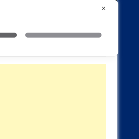
Xiaomi
Realme
OnePlus
✕