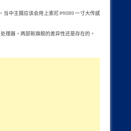
攝鏡頭，当中主摄应该会用上索尼 IMX989 一寸大传感
骁龙8+ 处理器，两部新旗舰的差异性还是存在的。