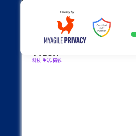
Skip
Apple
Samsung
Nokia
Asus
Hu
to
content
設計往旗艦機靠攏：Samsung Gala
LATEST
VTECH
科技. 生活. 攝影.