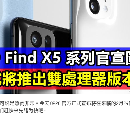
闹非常。今天 OPPO 官方正式宣布将在来临的2月24日正式发
们赶快来先睹为快吧 ~