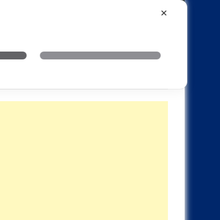
Xiaomi
Realme
OnePlus
✕