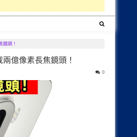
素長焦鏡頭！
系列搭載兩億像素長焦鏡頭！
0