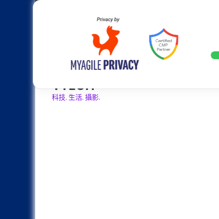
Skip
Apple
Samsung
Nokia
Asus
Hu
to
content
設計往旗艦機靠攏：Samsung Gala
LATEST
VTECH
科技. 生活. 攝影.