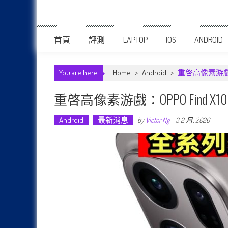
首頁
評測
LAPTOP
IOS
ANDROID
You are here
Home
>
Android
>
重啓高像素游戲：O
重啓高像素游戲：OPPO Find 
Android
最新消息
by
Victor Ng
-
3 2 月, 2026