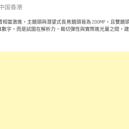
試的配置相當激進，主鏡頭與潛望式長焦鏡頭皆為 200MP，且雙鏡
只是堆數字，而是試圖在解析力、裁切彈性與實際進光量之間，