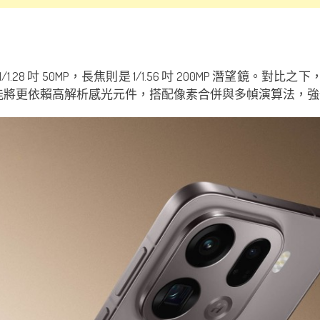
/1.28 吋 50MP，長焦則是 1/1.56 吋 200MP 潛望鏡。對比之
O 很可能將更依賴高解析感光元件，搭配像素合併與多幀演算法