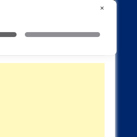
Xiaomi
Realme
OnePlus
✕