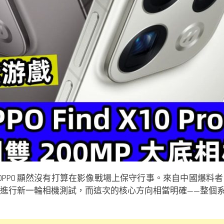
開話題後，OPPO 顯然沒有打算在影像戰場上保守行事。來自中
X10 Pro 進行新一輪相機測試，而這次的核心方向相當明確——整