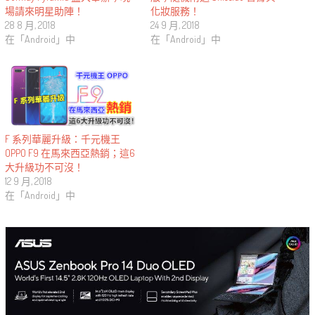
場請來明星助陣！
化妝服務！
28 8 月, 2018
24 9 月, 2018
在「Android」中
在「Android」中
F 系列華麗升級：千元機王
OPPO F9 在馬來西亞熱銷；這6
大升級功不可沒！
12 9 月, 2018
在「Android」中