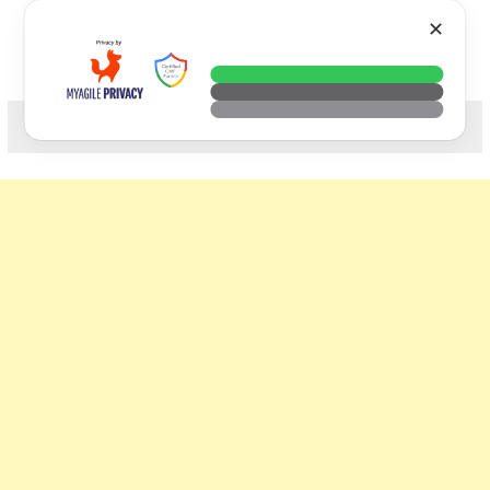
Skip
VTECH
✕
to
content
科技. 生活. 攝影.