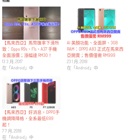
相關
【馬來西亞】馬幣匯率下滑所
AI 美顏功能、全面屏、3GB
致：Oppo R9s、F1s、A37 手機
RAM：OPPO A83 正式在馬來西
全面漲價；漲幅達 RM30！
亞開賣；售價僅需 RM999
13 3 月, 2017
23 1 月, 2018
在「Android」中
在「Android」中
【馬來西亞】好消息，OPPO手
機調降降格，全系最低699
起！
7 7 月, 2018
在「Android」中