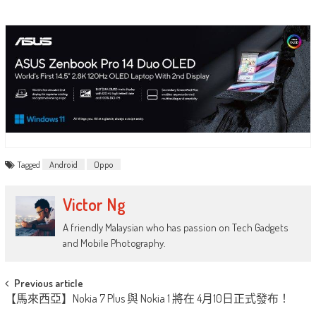
Tagged
Android
Oppo
Victor Ng
A friendly Malaysian who has passion on Tech Gadgets
and Mobile Photography.
Post
Previous article
【馬來西亞】Nokia 7 Plus 與 Nokia 1 將在 4月10日正式發布！
navigation