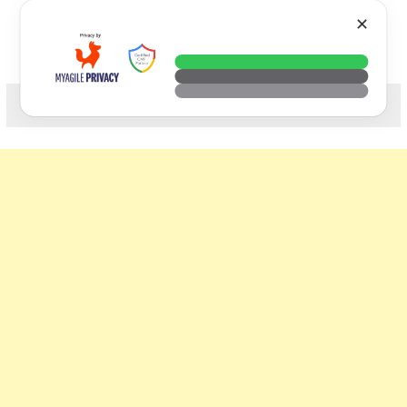
Skip
VTECH
✕
to
content
科技. 生活. 攝影.