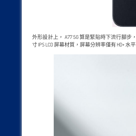
外形設計上， A77 5G 算是緊貼時下流行
寸 IPS LCD 屏幕材質，屏幕分辨率僅有 HD+ 水平