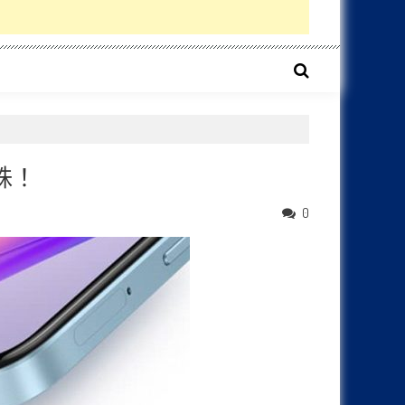
泰銖！
0