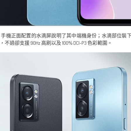
腳步，手機正面配置的水滴屏說明了其中端機身份；水滴部位裝下單顆
，不過卻支援 90Hz 高刷以及 100% DCI-P3 色彩範圍。