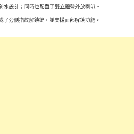
4 生活防水設計；同時也配置了雙立體聲外放喇叭。
面搭載了旁側指紋解鎖鍵，並支援面部解鎖功能。