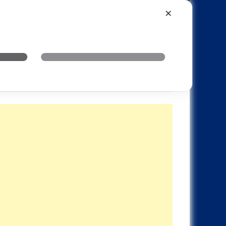
Xiaomi
Realme
OnePlus
✕