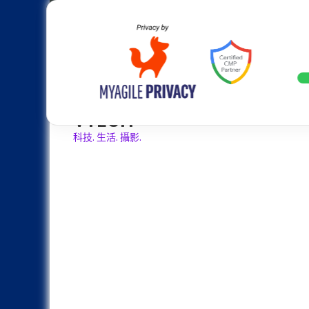
Skip
Apple
Samsung
Nokia
Asus
Hu
to
content
設計往旗艦機靠攏：Samsung Gala
LATEST
VTECH
科技. 生活. 攝影.