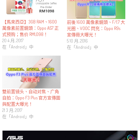
【馬來西亞】3GB RAM、1600
前後 1600 萬像素鏡頭、F/1.7 大
萬像素前置鏡頭：Oppo A57 正
光圈、VOOC 閃充：Oppo R9s
式预购；售价 RM1,098！
宣傳冊大曝光！
20 4 月, 2017
5 10 月, 2016
在「Android」中
在「Android」中
雙前置镜头、自动对焦、广角
自拍：Oppo F3 Plus 官方宣傳圖
與配置大曝光！
21 3 月, 2017
在「Android」中