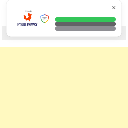
Skip
VTECH
✕
to
content
科技. 生活. 攝影.