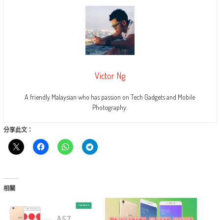
Victor Ng
A friendly Malaysian who has passion on Tech Gadgets and Mobile
Photography.
分享此文：
相關