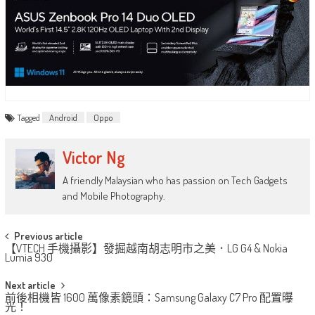
Tagged
Android
Oppo
Victor Ng
A friendly Malaysian who has passion on Tech Gadgets
and Mobile Photography.
Post
Previous article
【VTECH 手機攝影】發掘越南胡志明市之美．LG G4 & Nokia
navigation
Lumia 930
Next article
前後相機皆 1600 萬像素鏡頭：Samsung Galaxy C7 Pro 配置曝
光！