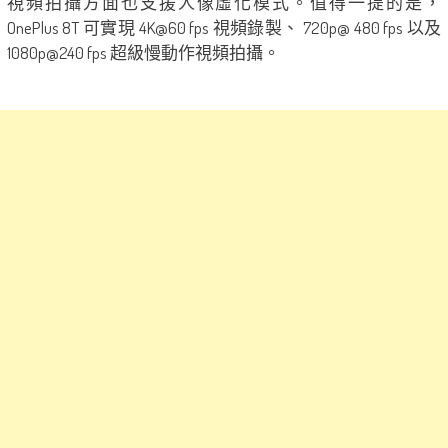
視頻拍攝方面也支援人像虛化模式。值得一提的是，
OnePlus 8T 可實現 4K@60 fps 視頻錄製、 720p@ 480 fps 以及
1080p@240 fps 超級慢動作視頻拍攝。