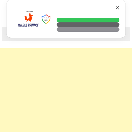
Skip
VTECH
✕
to
content
科技. 生活. 攝影.