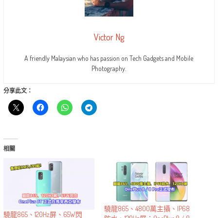
Victor Ng
A friendly Malaysian who has passion on Tech Gadgets and Mobile
Photography.
分享此文：
相關
驍龍865、4800萬主攝、IP68
驍龍865、120Hz屏、65W閃