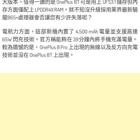
大版本。值得一讚的是 OnePlus 8T 可是用上 UFS3.1 儲存但內
存方面僅配上 LPDDR4X RAM。就不知沒升級採用業界最新驍
龍865+處理器會否讓您有少許失落呢？
電航力方面，這部新機內置了 4,500 mAh 電量並支援高達
65W 閃充技術。官方稱能夠在 39分鐘內將手機充滿電量。
較為遺憾的是，OnePlus 8 Pro 上出現的無線以及反方向充電
技術並沒在 OnePlus 8T 上出現。