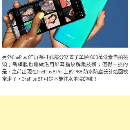
另外OnePlus 8T 屏幕打孔部分安置了單顆1600萬像素自拍鏡
頭；新旗艦也繼續沿用屏幕指紋解鎖技術；值得一提的
是，之前出現在OnePlus 8 Pro 上的IP68 防水防塵設計這回被
拿走了，OnePlus 8T 可是不能往水里浸的哦！