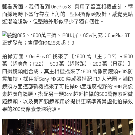
翻看背面，我們看到 OnePlus 8T 棄用了豎直相機設計，轉
而採用時下盛行靠左上角的 L 型四攝像頭設計，感覺更貼
近潮流趨勢，但整體外形似乎少了獨有個性。
拍攝方面，OnePlus 8T 找來了【4800 萬（主；F1.7）+ 1600
萬（超廣角；F2.2）+ 500 萬（超微距）+ 200 萬（景深）】
四攝鏡頭組合成；其主相機找來了4800 萬像素鏡頭+ OIS防
震加持，採用新Sony IMX586 傳感器搭配 F1.7 大光圈。輔助
鏡頭方面這部新機找來了可拍攝123度超廣視野的1600 萬像
素超廣角鏡頭，搭配另一顆3cm 超近拍攝的500萬像素超微
距鏡頭，以及第四顆鏡頭用於提供更精準背景虛化拍攝效
果的200萬像素景深鏡頭。