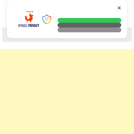
Skip
VTECH
✕
to
content
科技. 生活. 攝影.