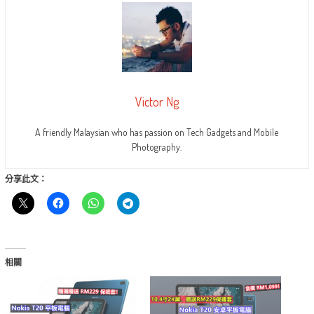
Victor Ng
A friendly Malaysian who has passion on Tech Gadgets and Mobile
Photography.
分享此文：
相關