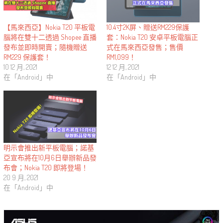
【馬來西亞】Nokia T20 平板電
10.4寸2K屏、贈送RM229保護
腦將在雙十二透過 Shopee 直播
套：Nokia T20 安卓平板電腦正
發布並即時開賣；隨機贈送
式在馬來西亞發售；售價
RM229 保護套！
RM1,099！
10 12 月, 2021
12 12 月, 2021
在「Android」中
在「Android」中
明示會推出新平板電腦；諾基
亞宣布將在10月6日舉辦新品發
布會；Nokia T20 即將登場！
20 9 月, 2021
在「Android」中