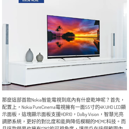
那麼這部首款Nokia智能電視到底內有什麼乾坤呢？首先，
配置上，Nokia PureCinema電視擁有一面55寸的4K UHD LED顯
示面板，這塊顯示面板支援HDR10，Dolby Vision，智慧光亮
調節系統，更好的對比度和能夠降低模糊的MEMC科技。而
且這款熒幕也擁有178°的可視角度，讓用戶在這個範圍內