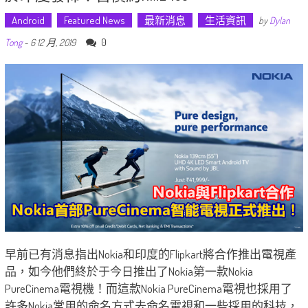
Android
Featured News
最新消息
生活資訊
by
Dylan
0
Tong
-
6 12 月, 2019
早前已有消息指出Nokia和印度的Flipkart將合作推出電視產
品，如今他們終於于今日推出了Nokia第一款Nokia
PureCinema電視機！而這款Nokia PureCinema電視也採用了
許多Nokia常用的命名方式去命名電視和一些採用的科技，