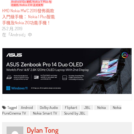
HMD Nokia MWC 2019發佈兩款
入門級手機： Nokia 1 Plus智能
手機及Nokia 210功能手機！
25 2 月, 2019
在「Android」中
Tagged
Android
Dolby Audio
Flipkart
JBL
Nokia
Nokia
PureCinema TV
Nokia Smart TV
Sound by JBL
Dylan Tong