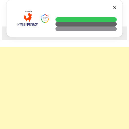
Skip
VTECH
✕
to
content
科技. 生活. 攝影.