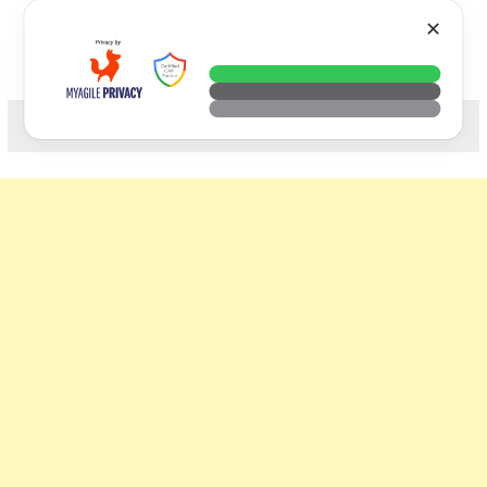
Skip
VTECH
✕
to
content
科技. 生活. 攝影.