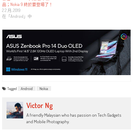
品；Nokia 9 終於要登場了！
2 2 月, 2019
在「Android」中
Tagged
Android
Nokia
Victor Ng
A friendly Malaysian who has passion on Tech Gadgets
and Mobile Photography.