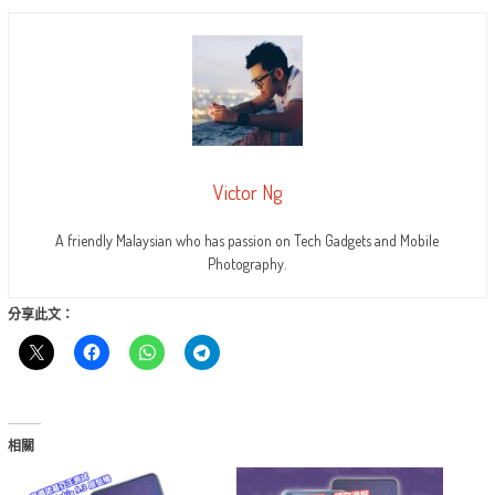
Victor Ng
A friendly Malaysian who has passion on Tech Gadgets and Mobile
Photography.
分享此文：
相關