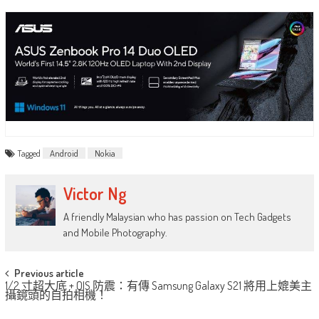
Tagged
Android
Nokia
Victor Ng
A friendly Malaysian who has passion on Tech Gadgets
and Mobile Photography.
Post
Previous article
1/2 寸超大底 + OIS 防震：有傳 Samsung Galaxy S21 將用上媲美主
navigation
攝鏡頭的自拍相機！