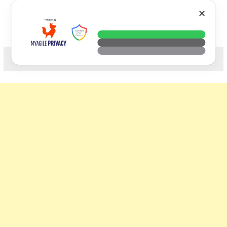
Skip
VTECH
✕
to
content
科技. 生活. 攝影.