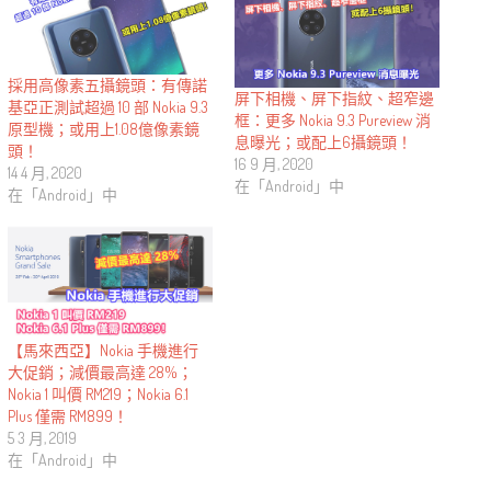
採用高像素五攝鏡頭：有傳諾
屏下相機、屏下指紋、超窄邊
基亞正測試超過 10 部 Nokia 9.3
框：更多 Nokia 9.3 Pureview 消
原型機；或用上1.08億像素鏡
息曝光；或配上6攝鏡頭！
頭！
16 9 月, 2020
14 4 月, 2020
在「Android」中
在「Android」中
【馬來西亞】Nokia 手機進行
大促銷；減價最高達 28%；
Nokia 1 叫價 RM219；Nokia 6.1
Plus 僅需 RM899！
5 3 月, 2019
在「Android」中