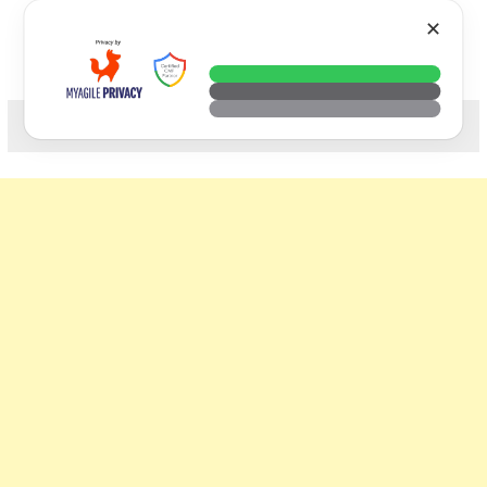
Skip
VTECH
✕
to
content
科技. 生活. 攝影.