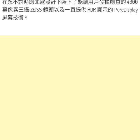
在永不過時的北歐設計下裝下了能讓用戶發揮創意的 4800
萬像素三攝 ZEISS 鏡頭以及一直提供 HDR 顯示的 PureDisplay
屏幕技術。