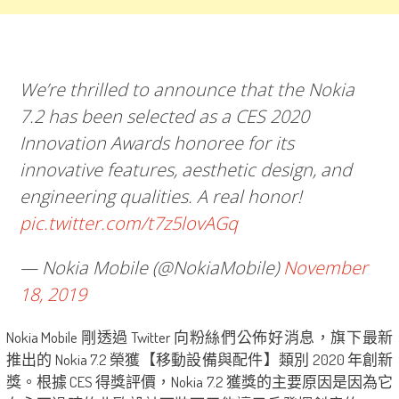
We’re thrilled to announce that the Nokia
7.2 has been selected as a CES 2020
Innovation Awards honoree for its
innovative features, aesthetic design, and
engineering qualities. A real honor!
pic.twitter.com/t7z5lovAGq
— Nokia Mobile (@NokiaMobile)
November
18, 2019
Nokia Mobile 剛透過 Twitter 向粉絲們公佈好消息，旗下最新
推出的 Nokia 7.2 榮獲【移動設備與配件】類別 2020 年創新
獎。根據 CES 得獎評價，Nokia 7.2 獲獎的主要原因是因為它