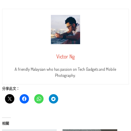
Victor Ng
A friendly Malaysian who has passion on Tech Gadgets and Mobile
Photography.
分享此文：
相關