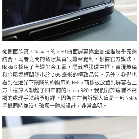
從側面欣賞，Nokia 6 的 2.5D 曲面屏幕與金屬邊框幾乎完美
結合，兩者之間的縫隙其實很難察覺到。根據官方說法，
Nokia 6 採用了全週貼合工藝，隱藏塑膠環中框，實現玻璃
和金屬邊框間隙小於 0.05 毫米的極致品質。另外，我們也
看到在燈光下隱隱約約顯示的 Nokia 商標被放置到屏幕右上
方，這讓人想起了四年前的 Lumia 920，我們對於這種不高
調的處理手法給予好評，因為它在告訴眾人這是一部 Nokia
手機同時並沒有破壞一體感設計，非常高明。