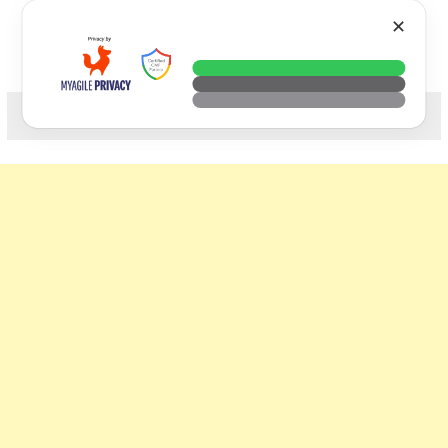
Skip
VTECH
✕
to
content
科技. 生活. 攝影.