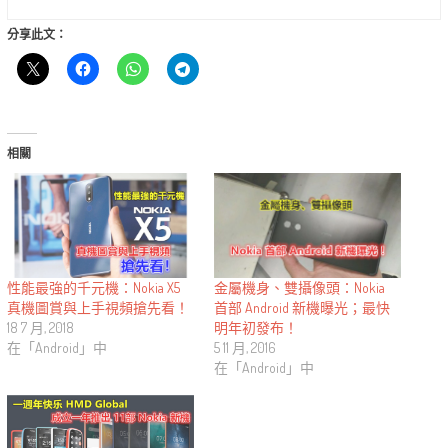
分享此文：
相關
金屬機身、雙攝像頭：Nokia
性能最強的千元機：Nokia X5
首部 Android 新機曝光；最快
真機圖賞與上手視頻搶先看！
明年初發布！
18 7 月, 2018
5 11 月, 2016
在「Android」中
在「Android」中