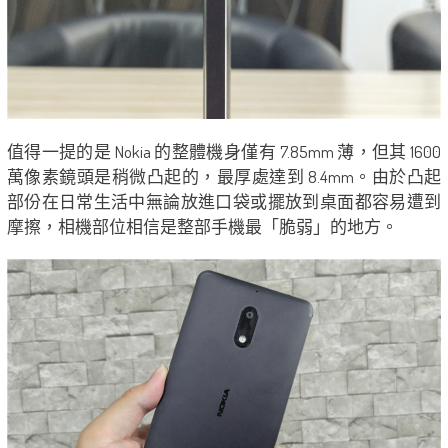
值得一提的是 Nokia 的整體機身僅有 7.85mm 薄，但其 1600
萬像素鏡頭是稍微凸起的，最厚處達到 8.4mm。由於凸起
部份在日常生活中無論放進口袋或擺放到桌面都容易遭到
摩擦，相機部位相信是整部手機最「脆弱」的地方。