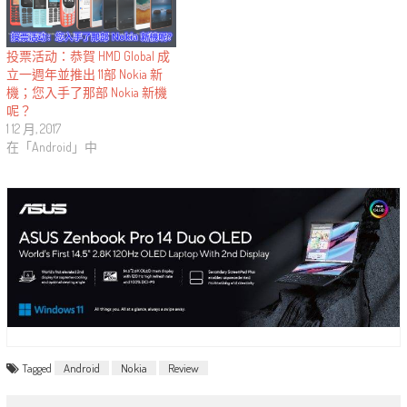
投票活动：恭賀 HMD Global 成
立一週年並推出 11部 Nokia 新
機；您入手了那部 Nokia 新機
呢？
1 12 月, 2017
在「Android」中
Tagged
Android
Nokia
Review