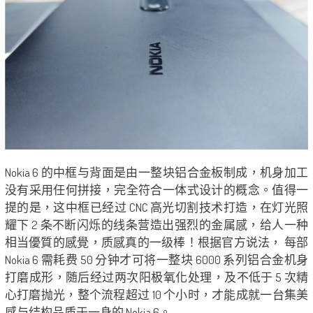
Nokia 6 的中框与背面是由一整块铝合金板制成，机身加工
没有采用任何拼接，完全符合一体式设计的概念。值得一
提的是，这中框已经过 CNC 高光切割技术打造，在灯光照
耀下 2 条不断闪烁的线条营造出强烈的金属感，给人一种
相当優質的感覺，质感真的一级棒！根据官方说法， 每部
Nokia 6 需耗费 50 分钟才可将一整块 6000 系列铝合金机身
打磨成形，随后经过两次阳极氧化处理，及不低于 5 次精
心打磨抛光，整个流程超过 10 个小时，才能成就一台集美
感与结构品质于一身的 Nokia 6。