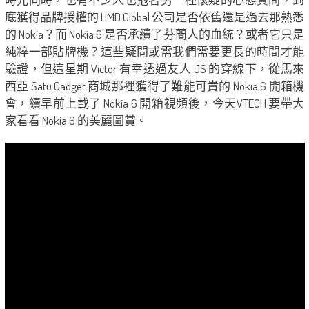
底獲得品牌授權的 HMD Global 公司是否依舊還是過去那熟悉
的 Nokia？而 Nokia 6 是否承續了芬蘭人的血統？或者它只是
純粹一部貼牌機？這些疑問或需我們需要更長的時間才能
驗證，但這星期 Victor 有幸透過友人 JS 的穿線下，從馬來
西亞 Satu Gadget 商城那裡獲得了難能可貴的 Nokia 6 開箱機
會，續早前上載了 Nokia 6 開箱視頻後，今天VTECH 要帶大
家看看 Nokia 6 的美麗圖賞。