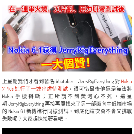
上星期我們才看到著名nYoutuber – JerryRigEverything 對
Nokia
7 Plus 進行了一連串虐待測試
，很可惜最後他還是無法將
Nokia 手機掰斷；正所謂不到黃河心不死，這星
期 JerryRigEverything 再接再厲找來了另一部面向中低端市場
的 Nokia 6.1 新機進行同樣測試，到底他這次會不會又挑戰
失敗呢？大家趕快接著看吧。