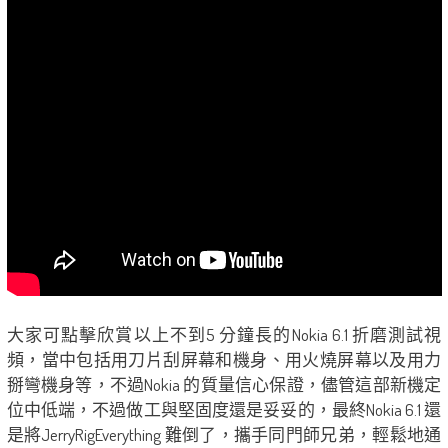
大家可點擊欣賞以上不到5 分鐘長的Nokia 6.1 折磨測試視
頻，當中包括用刀片刮屏幕和機身、用火燒屏幕以及用力
掰彎機身等，不過Nokia 的質量信心保證，儘管這部新機定
位中低端，不過做工與堅固度還是妥妥的，最終Nokia 6.1 還
是將JerryRigEverything 難倒了，攜手同門師兄弟，輕鬆地通