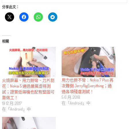
分享此文：
相關
用力也掰不彎：Nokia 7 Plus 再
火燒屏幕、用力掰彎、刀片刮
次難倒 JerryRigEverything；通
花：Nokia 5 通過嚴厲虐待測
過各項殘虐測試！
試；證實低端機也配有堅固可
5 6 月, 2018
靠做工！
在「Android」中
19 12 月, 2017
在「Android」中