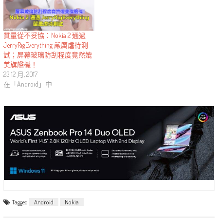
質量從不妥協：Nokia 2 通過
JerryRigEverything 嚴厲虐待測
試；屏幕玻璃防刮程度竟然媲
美旗艦機！
23 12 月, 2017
在「Android」中
Tagged
Android
Nokia