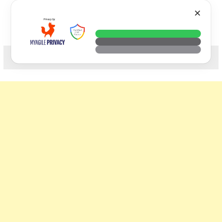
Skip
VTECH
✕
to
content
科技. 生活. 攝影.