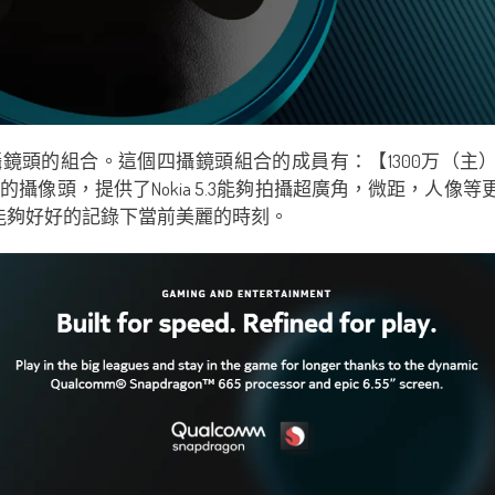
四攝鏡頭的組合。這個四攝鏡頭組合的成員有：【1300万（主）+ 
像頭，提供了Nokia 5.3能夠拍攝超廣角，微距，人像
用戶能夠好好的記錄下當前美麗的時刻。