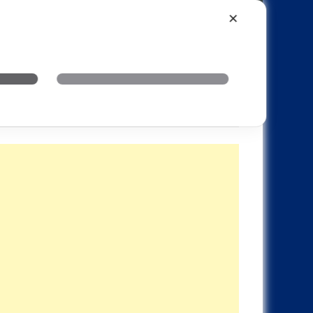
Xiaomi
Realme
OnePlus
✕