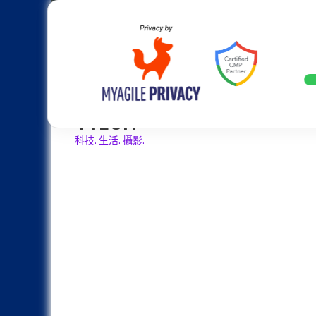
Skip
Apple
Samsung
Nokia
Asus
Hu
to
content
20週年大革新：蘋果 iPhone 2
LATEST
VTECH
科技. 生活. 攝影.