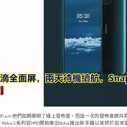
12.30 a.m.他們如期舉辦了綫上發佈會，而這一次的發佈會
.3。Nokia 5系列從HMD開始推出Nokia推出新手機以來