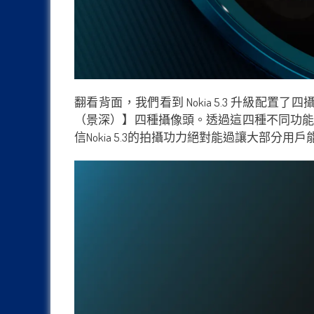
翻看背面，我們看到 Nokia 5.3 升級配置了
（景深）】四種攝像頭。透過這四種不同功能的攝
信Nokia 5.3的拍攝功力絕對能過讓大部分