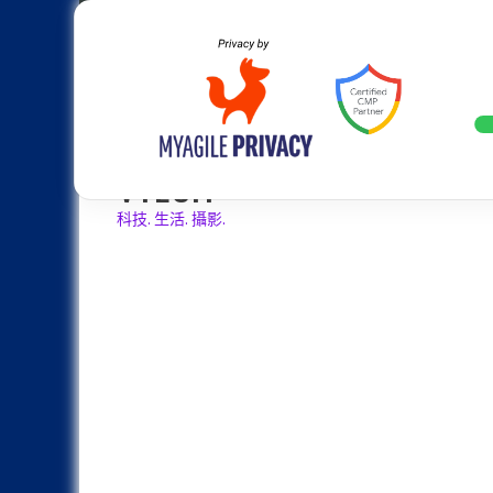
Skip
Apple
Samsung
Nokia
Asus
Hu
to
content
設計往旗艦機靠攏：Samsung Gala
LATEST
VTECH
科技. 生活. 攝影.