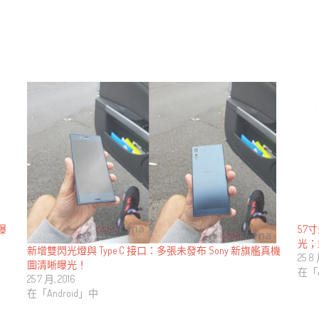
5.7
曝
光；
新增雙閃光燈與 Type C 接口：多張未發布 Sony 新旗艦真機
25 8 
圖清晰曝光！
在「A
25 7 月, 2016
在「Android」中