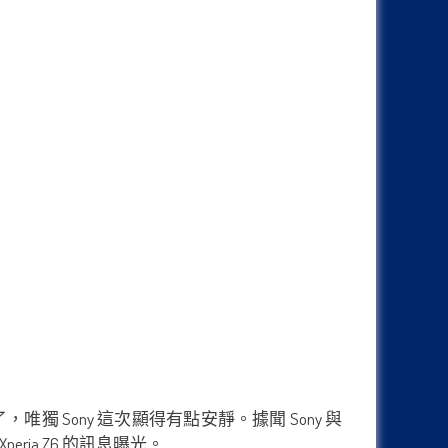
唯獨 Sony 這次顯得有點安靜。據聞 Sony 與
eria Z6 的訊息曝光。