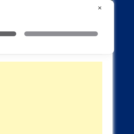
Xiaomi
Realme
OnePlus
✕