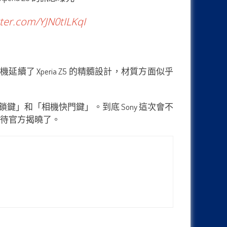
tter.com/YJN0tILKqI
機延續了 Xperia Z5 的精髓設計，材質方面似乎
解鎖鍵」和「相機快門鍵」。到底 Sony 這次會不
切有待官方揭曉了。