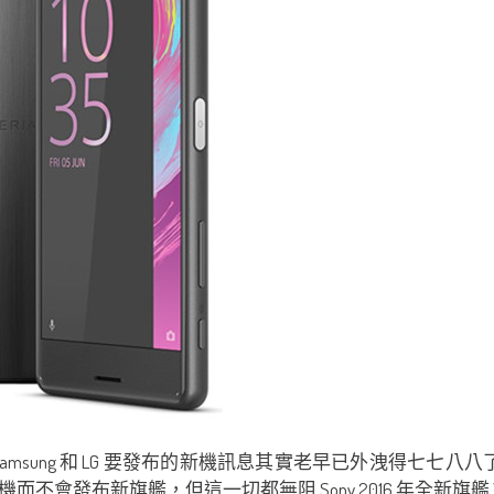
Samsung 和 LG 要發布的新機訊息其實老早已外洩得七七八八了，
新機而不會發布新旗艦，但這一切都無阻 Sony 2016 年全新旗艦 Xp