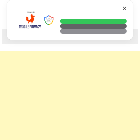
Skip
VTECH
✕
to
content
科技. 生活. 攝影.