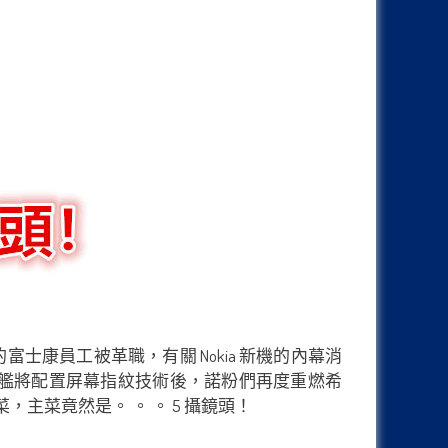
的富士康員工被革職，有關 Nokia 新機的內幕消
帶來新旗艦將配置屏幕指紋技術後，諾粉們再度重燃希
，主菜竟然是。 。 。 5 攝鏡頭！