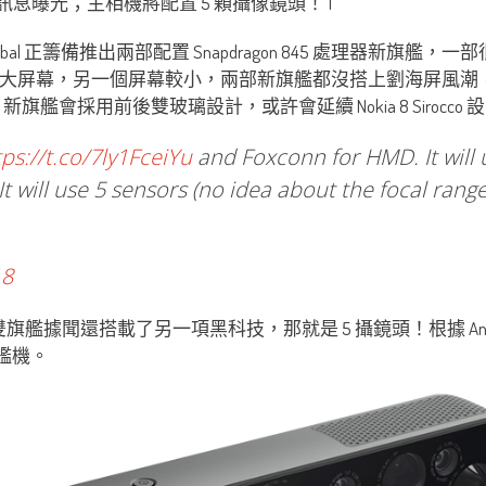
lobal 正籌備推出兩部配置 Snapdragon 845 處理器新旗艦
個配置大屏幕，另一個屏幕較小，兩部新旗艦都沒搭上劉海屏風潮，
旗艦會採用前後雙玻璃設計，或許會延續 Nokia 8 Sirocc
tps://t.co/7ly1FceiYu
and Foxconn for HMD. It will 
 will use 5 sensors (no idea about the focal rang
18
雙旗艦據聞還搭載了另一項黑科技，那就是 5 攝鏡頭！根據 Andr
攝旗艦機。