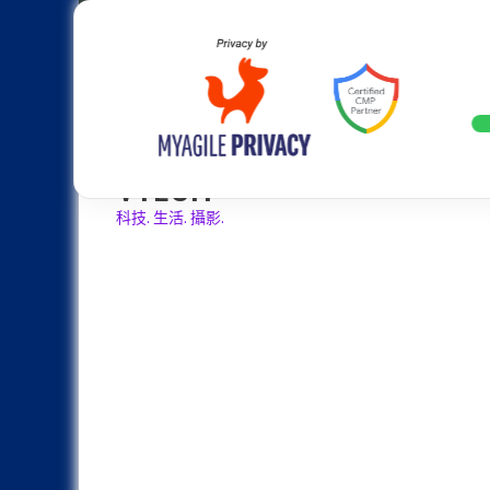
Skip
Apple
Samsung
Nokia
Asus
Hu
to
content
設計往旗艦機靠攏：Samsung Gala
LATEST
VTECH
科技. 生活. 攝影.