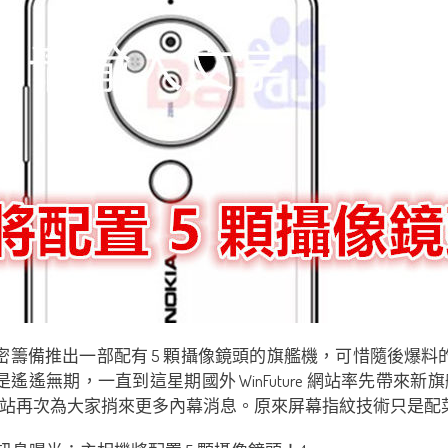
 正秘密籌備推出一部配有 5 顆攝像鏡頭的旗艦機，可惜隨後爆料
還是遙遙無期，一直到這星期國外 WinFuture 網站率先
b 網站再次為大家捎來更多內幕消息。原來屏幕指紋技術只是配菜