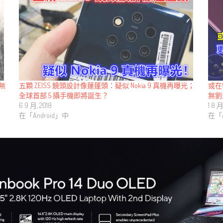
五顆 ZEISS 鏡頭設計像蓮蓬頭：疑似 Nokia 9 真機再曝光；
或在9
；無
全球首部 5 攝手機即將誕生？
無劉
6 9 月, 2018
1 8 月
在「Android」中
在「A