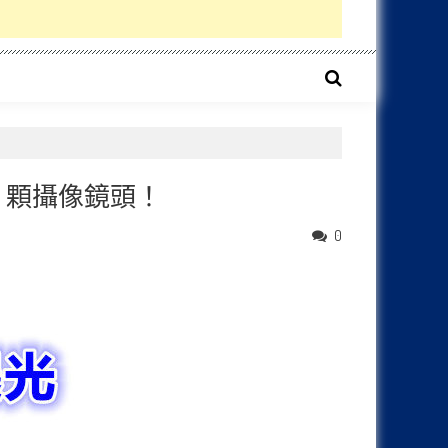
！
5 顆攝像鏡頭！
0