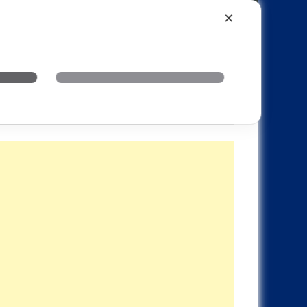
Xiaomi
Realme
OnePlus
✕