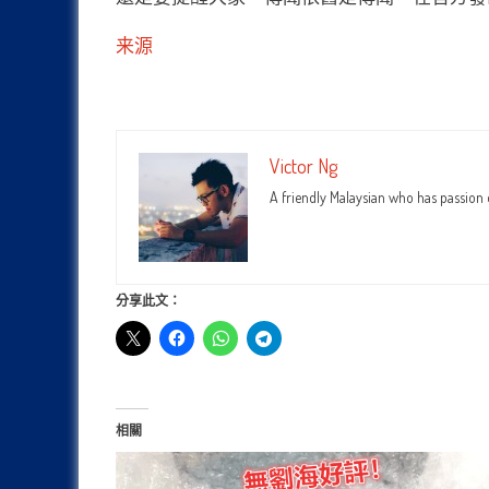
来源
Victor Ng
A friendly Malaysian who has passion
分享此文：
相關