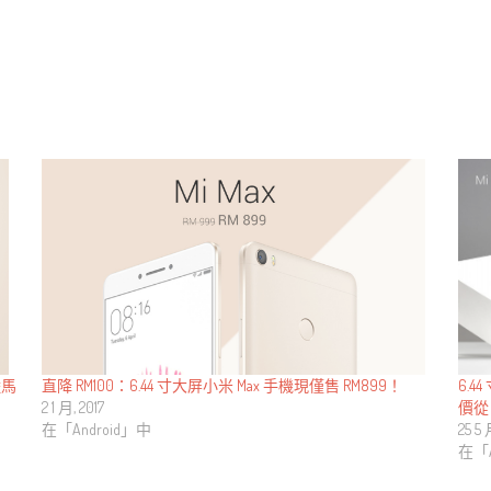
直降 RM100：6.44 寸大屏小米 Max 手機現僅售 RM899！
6.4
陸馬
2 1 月, 2017
價從 
在「Android」中
25 5 
在「A