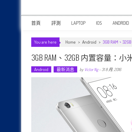
首頁
評測
LAPTOP
IOS
ANDROID
You are here
Home
>
Android
>
3GB RAM、3
3GB RAM、32GB 内置容量：小
Android
最新消息
by
Victor Ng
-
31 8 月, 2016