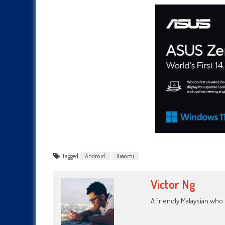
Tagged
Android
Xiaomi
Victor Ng
A friendly Malaysian wh