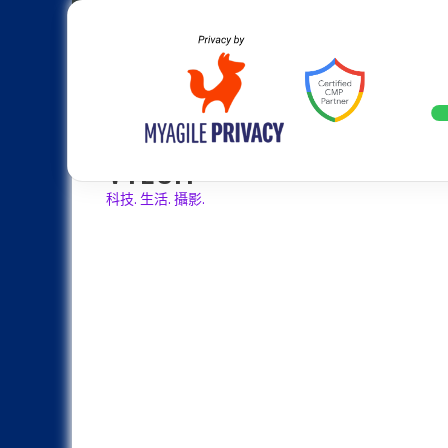
Skip
Apple
Samsung
Nokia
Asus
Hu
to
content
設計往旗艦機靠攏：Samsung Gala
LATEST
VTECH
科技. 生活. 攝影.