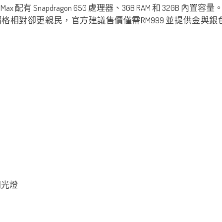
 配有 Snapdragon 650 處理器、3GB RAM 和 32G
，但價格相對卻更親民，官方建議售價僅需RM999 並提供金
溫閃光燈