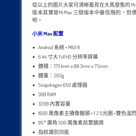
從以上的圖片大家可清晰看見在大馬發售的 Mi Max
版本其實是Mi Max 三個版本中最低階的
吧。
小米 Max 配置
Android 系統 + MIUI 8
6.44 寸大 Full HD 分辨率屏幕
體積：173.1mm x 88.3mm x 7.5mm
體重：203g
Snapdragon 650 處理器
3GB RAM
32GB 內置容量
1600 萬像素主攝像鏡頭 + f 2.0光圈 +雙色
85° 廣角 500 萬像素前置鏡頭
指紋識別功能