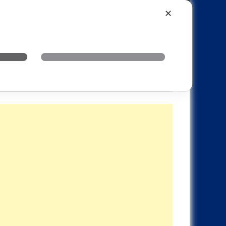
Xiaomi
Realme
OnePlus
✕