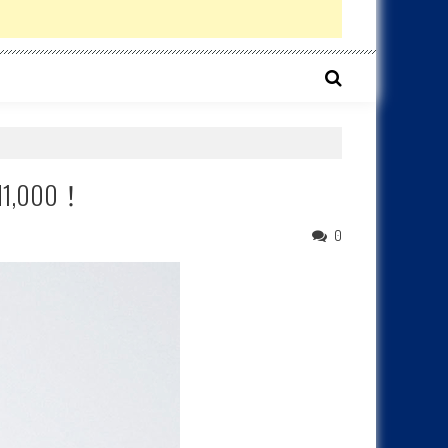
,000！
0