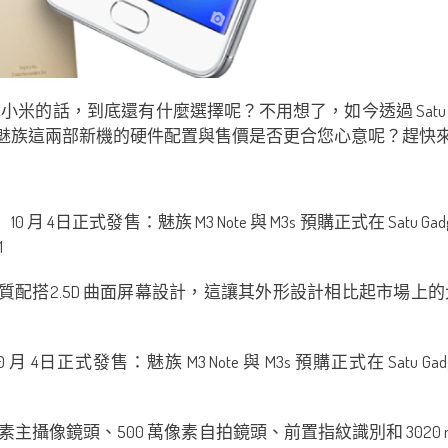
的話，到底還有什麼選擇呢？不用想了，如今透過 Satu G
相比起小米，魅族這兩部新機的硬件配置與售價是否更合您心意呢？趕
材質配搭2.5D 曲面屏幕設計，這讓其外形設計相比起市場
 萬像素主攝像鏡頭、500 萬像素自拍鏡頭、前置指紋識別和 3020 mA