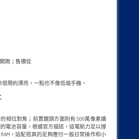
體設計看起來很簡約漂亮，一點也不像低端手機。
0.2 秒的相位對焦；前置鏡頭方面則有 500萬像素攝
mAh 的電池容量，根據官方描述，這電航力足以撐
 3GB RAM，這配搭真的足夠應付一般日常操作和小