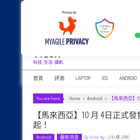
Skip
Apple
Samsung
Nokia
Asus
Hu
to
content
設計往旗艦機靠攏：Samsung Ga
LATEST
VTECH
科技. 生活. 攝影.
首頁
評測
LAPTOP
IOS
ANDROID
You are here
Home
>
Android
>
【馬來西亞】10 月
【馬來西亞】10 月 4日正式發售：魅族
起！
Android
最新消息
by
Victor Ng
-
2 10 月, 2016