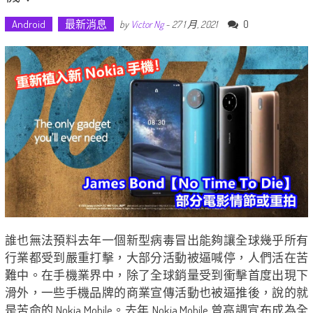
Android
最新消息
0
by
Victor Ng
-
27 1 月, 2021
誰也無法預料去年一個新型病毒冒出能夠讓全球幾乎所有
行業都受到嚴重打擊，大部分活動被逼喊停，人們活在苦
難中。在手機業界中，除了全球銷量受到衝擊首度出現下
滑外，一些手機品牌的商業宣傳活動也被逼推後，說的就
是苦命的 Nokia Mobile。去年 Nokia Mobile 曾高調宣布成為全