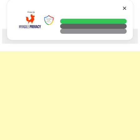
Skip
VTECH
✕
to
content
科技. 生活. 攝影.