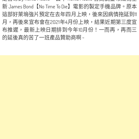
新 James Bond【No Time To Die】電影的製定手機品牌。原本
這部好萊塢強片預定在去年四月上映，後來因病情拖延到11
月，再後來宣布會在2021年4月份上映，結果近期第三度宣
布推遲，最新上映日期排到今年10月份！一而再，再而三
的延後真的苦了一班產品贊助商啊 ~