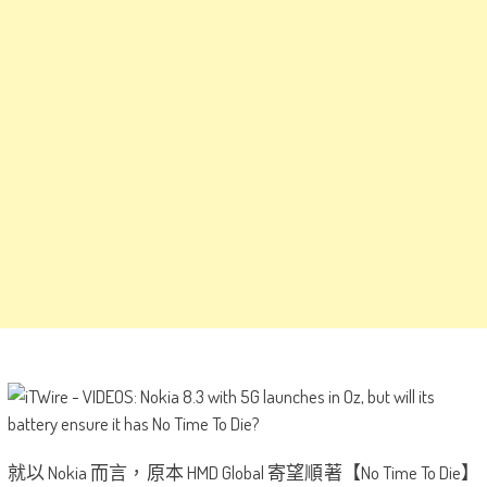
就以 Nokia 而言，原本 HMD Global 寄望順著【No Time To Die】