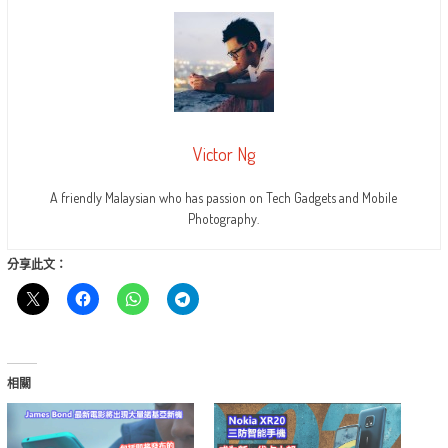
Victor Ng
A friendly Malaysian who has passion on Tech Gadgets and Mobile
Photography.
分享此文：
相關