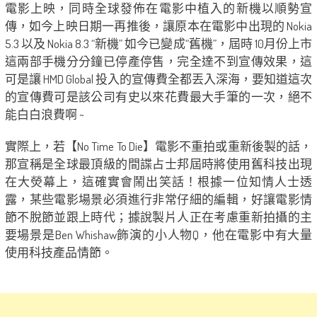
電影上映，同時全球發佈在電影中植入的新機以順勢宣
傳，如今上映日期一再推後，讓原本在電影中出現的 Nokia
5.3 以及 Nokia 8.3 “新機” 如今已變成“舊機”，屆時 10月份上市
這兩部手機分分鐘已停產停售，完全達不到宣傳效果，這
可是讓 HMD Global 投入的宣傳費全都丟入深海，要知道這次
的宣傳費可是該公司有史以來花費最大手筆的一次，絕不
能白白浪費啊 ~
實際上，若【No Time To Die】電影不重拍或重新後製的話，
那宣稱是全球最頂級的間諜占士邦屆時將使用舊科技出現
在大熒幕上，這確實會鬧出笑話！根據一位知情人士透
露，某些電影場景必須進行非常仔細的編輯，好讓電影情
節不脫節並跟上時代；據說製片人正在考慮重新拍攝的主
要場景是Ben Whishaw飾演的小人物Q，他在電影中有大量
使用科技產品情節。