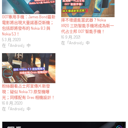
007專用手機：James Bond最新
摔不壞還能當武器？Nokia
電影將出現大量諾基亞新機；
XR20 三防智能手機将成為新一
包括即將發布的 Nokia 8.3 與
代占士邦 007 智能手機！
Nokia 5.3！
16 9 月, 2021
5 3 月, 2020
在「Android」中
在「Android」中
粉絲翻看占士邦宣傳片新發
現：疑似 Nokia 7.3 原型機曝
光；同樣配有 Oreo 相機設計！
16 8 月, 2020
在「Android」中