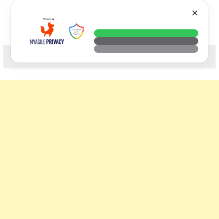
Skip
VTECH
✕
to
content
科技. 生活. 攝影.