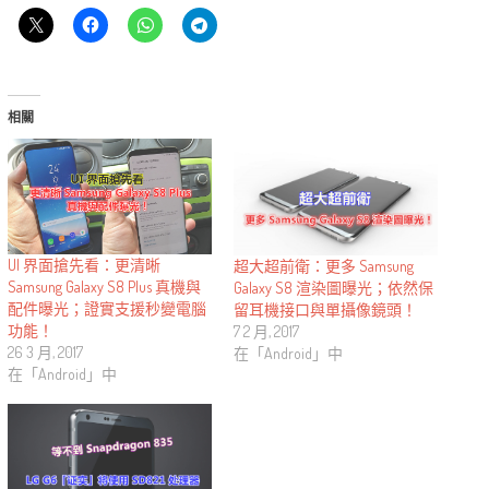
相關
UI 界面搶先看：更清晰
超大超前衛：更多 Samsung
Samsung Galaxy S8 Plus 真機與
Galaxy S8 渲染圖曝光；依然保
配件曝光；證實支援秒變電腦
留耳機接口與單攝像鏡頭！
功能！
7 2 月, 2017
26 3 月, 2017
在「Android」中
在「Android」中