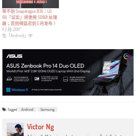
等不到 Snapdragon 835：LG
G6「证实」将使用 SD821 处理
器；否则得延迟到 5 月发布！
11 2 月, 2017
在「Android」中
Tagged
Android
Samsung
Victor Ng