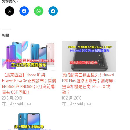
分享此文：
相關
【馬來西亞】Honor 10 與
真的配置三颗主镜头！Huawei
Huawei Nova 3e 正式發布；售價
P20 Plus 渲染图曝光；劉海屏 +
RM1699 與 RM1399；5月底前購
豎直相機是在向 iPhone X 致
買有 GST 回扣！
敬？
23 5 月, 2018
10 2 月, 2018
在「Android」中
在「Android」中