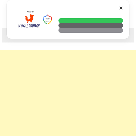
Skip
VTECH
✕
to
content
科技. 生活. 攝影.