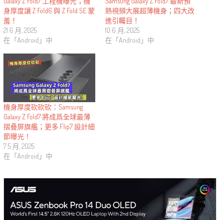
Galaxy Z Fold7 工程機曝光；機
Samsung Galaxy Z Fold7 最新預
身厚度讓 Z Fold6 與 Z Fold SE 蒙
熱視頻大展超薄機身；四大改
羞！
進引矚目！
21 6 月, 2025
10 6 月, 2025
在「Android」中
在「Android」中
機身厚度砍砍砍：Samsung
Galaxy Z Fold7 將成爲全球最薄
摺叠屏旗艦；更多 Flip7 設計細
節曝光！
7 5 月, 2025
在「Android」中