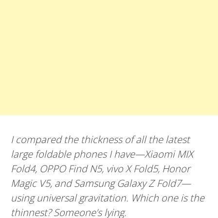
I compared the thickness of all the latest
large foldable phones I have—Xiaomi MIX
Fold4, OPPO Find N5, vivo X Fold5, Honor
Magic V5, and Samsung Galaxy Z Fold7—
using universal gravitation. Which one is the
thinnest? Someone’s lying.