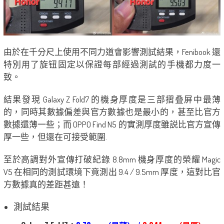
由於在千分尺上使用不同力道會影響測試結果，Fenibook 還
特別用了旋钮固定以保證每部經過測試的手機都力度一
致。
結果發現 Galaxy Z Fold7 的機身厚度是三部摺叠屏中最薄
的，同時其數據偏差與官方數據也是最小的，甚至比官方
數據還薄一些；而 OPPO Find N5 的實測厚度雖説比官方宣傳
厚一些，但還在可接受範圍.
至於高調對外宣傳打破紀錄 8.8mm 機身厚度的榮耀 Magic
V5 在相同的測試環境下竟測出 9.4 / 9.5mm 厚度，這對比官
方數據真的差距甚遠！
測試結果