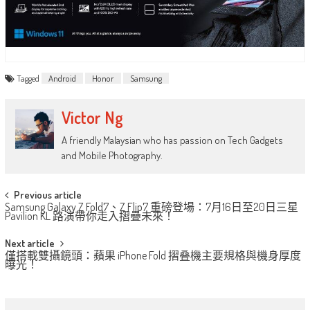
Tagged
Android
Honor
Samsung
Victor Ng
A friendly Malaysian who has passion on Tech Gadgets
and Mobile Photography.
Post
Previous article
Samsung Galaxy Z Fold7、Z Flip7 重磅登場：7月16日至20日三星
navigation
Pavilion KL 路演帶你走入摺疊未來！
Next article
僅搭載雙攝鏡頭：蘋果 iPhone Fold 摺叠機主要規格與機身厚度
曝光！