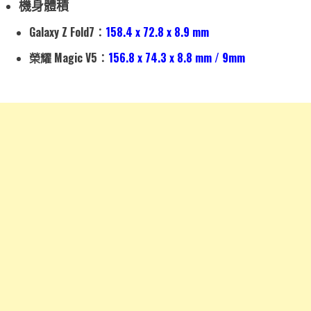
機身體積
Galaxy Z Fold7：
158.4 x 72.8 x 8.9 mm
榮耀 Magic V5：
156.8 x 74.3 x 8.8 mm / 9mm