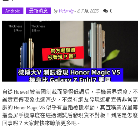
Android
最新消息
0
by
Victor Ng
-
15 7 月, 2025
自從 Huawei 被美國制裁而變得低調后，手機業界過度 / 不
誠實宣傳現象也逐漸少，不過有網友發現近期宣傳非常高
調的 Honor Magic V5 似乎有重蹈覆轍舉動，其宣稱業界最薄
摺叠屏手機厚度在經過測試后發現貨不對板！到底是怎麽
回事呢？大家趕快來瞭解更多吧 ~