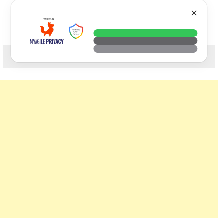
Skip
VTECH
✕
to
content
科技. 生活. 攝影.