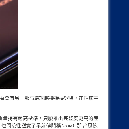
.1 推出市場不久後接著會有另一部高端旗艦機接棒登場，在採訪中
al 對新旗艦質量持有超高標準，只願推出完整度更高的產
證實了早前傳聞稱 Nokia 9 那’高風險’