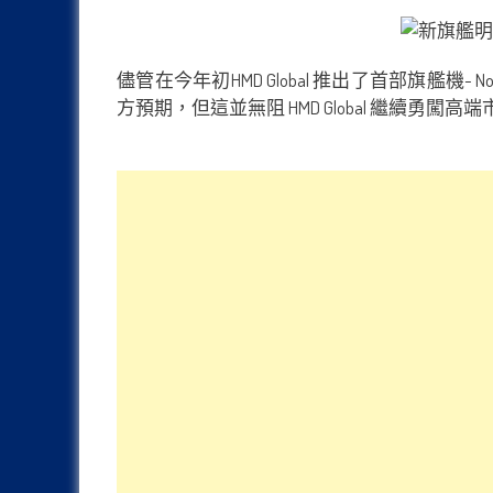
儘管在今年初HMD Global 推出了首部旗艦機
方預期，但這並無阻 HMD Global 繼續勇闖