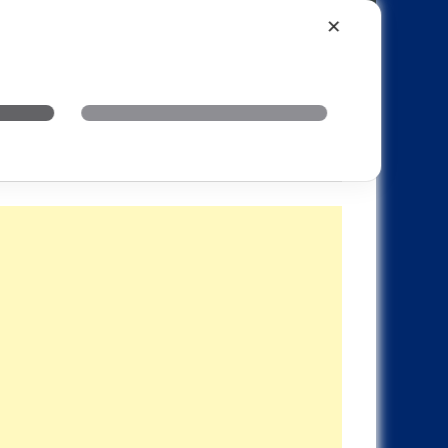
Xiaomi
Realme
OnePlus
✕