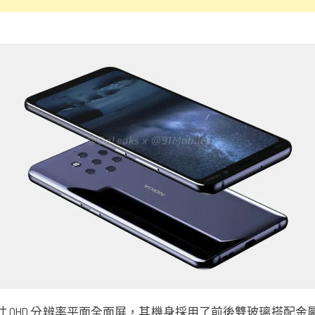
9 寸 QHD 分辨率平面全面屏，其機身採用了前後雙玻璃搭配金屬中考設