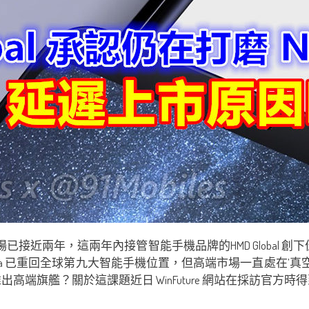
能手機市場已接近兩年，這兩年內接管智能手機品牌的HMD Global 
 已重回全球第九大智能手機位置，但高端市場一直處在’真空’ 狀
旗艦？關於這課題近日 WinFuture 網站在採訪官方時得到