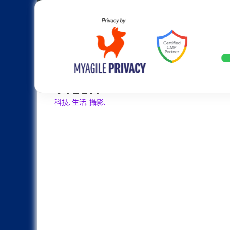
Skip
Apple
Samsung
Nokia
Asus
Hu
to
content
設計往旗艦機靠攏：Samsung Gala
LATEST
VTECH
科技. 生活. 攝影.