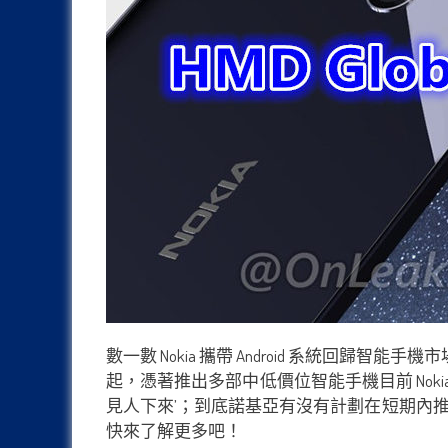
數一數 Nokia 攜帶 Android 系統回歸智
起，憑著推出多部中低價位智能手機目前 Nokia
見人下來’；到底諾基亞有沒有計劃在短期內推出高端
快來了解更多吧！