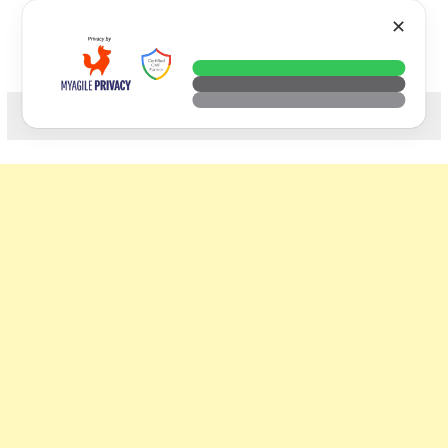
Skip
VTECH
✕
to
content
科技. 生活. 攝影.