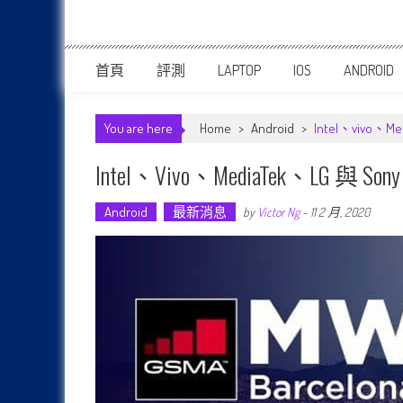
首頁
評測
LAPTOP
IOS
ANDROID
You are here
Home
>
Android
>
Intel、vivo
Intel、vivo、MediaTek、L
Android
最新消息
by
Victor Ng
-
11 2 月, 2020