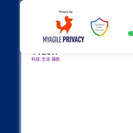
Skip
Apple
Samsung
Nokia
Asus
Hu
to
content
全球增長30%：Samsung Galaxy Z 
LATEST
VTECH
科技. 生活. 攝影.