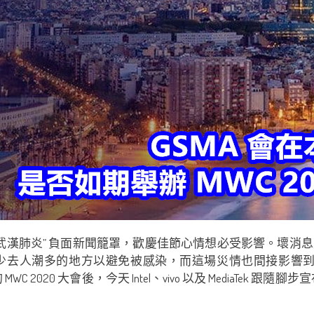
“武漢肺炎” 負面新聞籠罩，歡慶佳節心情想必受影響。壞消
潮多的地方以避免被感染，而這場災情也間接影響到科技界年度
C 2020 大會後，今天 Intel、vivo 以及 MediaTek 