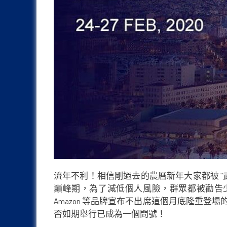
流年不利！相信剛過去的農曆新年大家都被 
巔峰期，為了減低個人風險，群眾都被勸告少去人
Amazon 等品牌宣布不出席這個月底隆重登場的 MW
否如期舉行已成為一個問號！