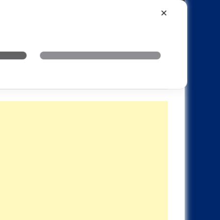
Xiaomi
Realme
OnePlus
✕