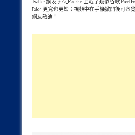
Twitter 網友 @Za_Raczke 上載了疑似谷歌 
Fold4 更寬也更短；視頻中在手機掀開後
網友熱論！