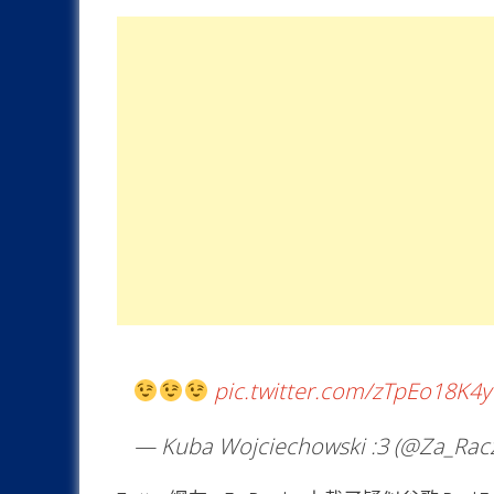
pic.twitter.com/zTpEo18K4y
— Kuba Wojciechowski :3 (@Za_Rac