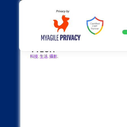
Skip
Apple
Samsung
Nokia
Asus
Hu
to
content
設計往旗艦機靠攏：Samsung Gala
LATEST
VTECH
科技. 生活. 攝影.