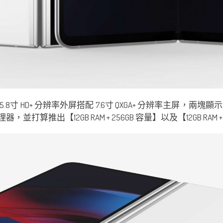
5.8寸 HD+ 分辨率外屏搭配 7.6寸 QXGA+ 分辨率主屏，兩塊顯
 處理器，並打算推出【12GB RAM + 256GB 容量】以及【12GB RAM