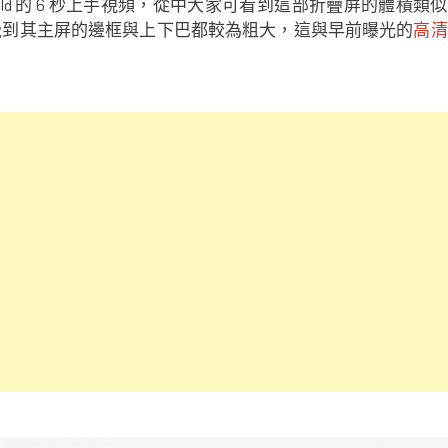
Pixel Fold 的 6 秒上手視頻，從中大家可看到這部折疊屏的體積類似於 O
可察覺到其主屏的邊框與上下巴都較為粗大，這與早前曝光的
高清