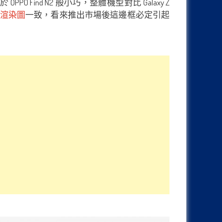
PPO Find N2 般小巧，整體機型對比 Galaxy Z
渲染圖
一致，看來推出市場後這邊框必定引起