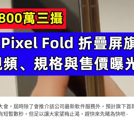
/O 大會，屆時除了會推介該公司最新軟件服務外，預計旗下首款折疊屏旗艦
，雖說只有短暫數秒，但足以讓大家望梅止渴，趕快來先睹為快吧 ~