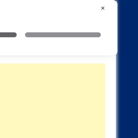
Xiaomi
Realme
OnePlus
✕