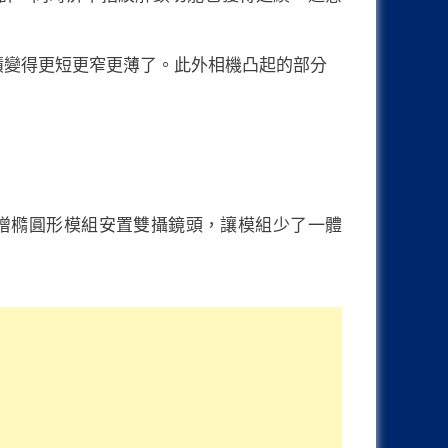
74.8 x 8.9 mm 體積變得更短更窄更薄了。此外相機凸起的部分
增橢圓形模組安置雙攝鏡頭，讓模組少了一體