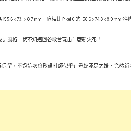
積為 155.6 x 73.1 x 8.7 mm，這相比 Pixel 6 的 158.6 x 
的撞色設計風格，就不知這回谷歌會玩出什麼新火花！
得保留，不過這次谷歌設計師似乎有畫蛇添足之嫌，竟然新