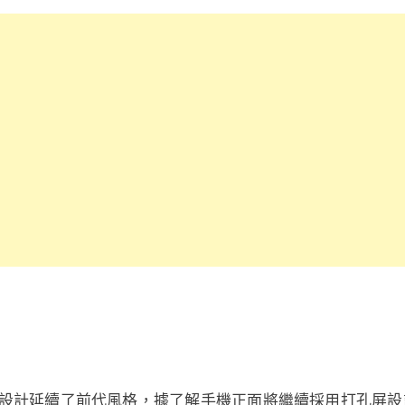
el 7 整體設計延續了前代風格，據了解手機正面將繼續採用打