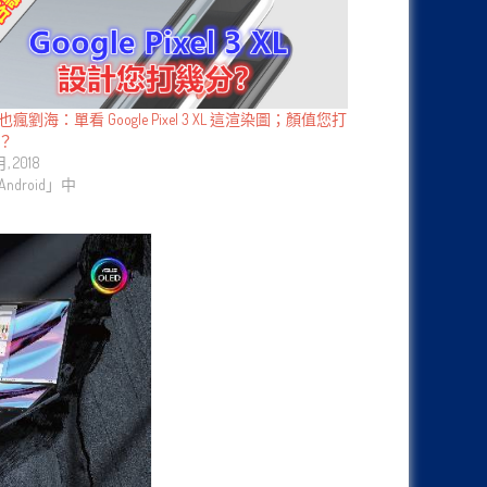
瘋劉海：單看 Google Pixel 3 XL 這渲染圖；顏值您打
？
月, 2018
ndroid」中