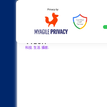
Skip
Apple
Samsung
Nokia
Asus
Hu
to
content
全球增長30%：Samsung Galaxy Z 
LATEST
VTECH
科技. 生活. 攝影.