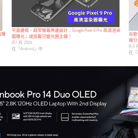
平面邊框、超窄螢幕黑邊設計：Google Pixel 9 Pro 高清渲染
谷歌也
机曝
圖曝光；或搭載可變光圈主攝！
幾分
25 1 月, 2024
15 6 
在「Android」中
在「A