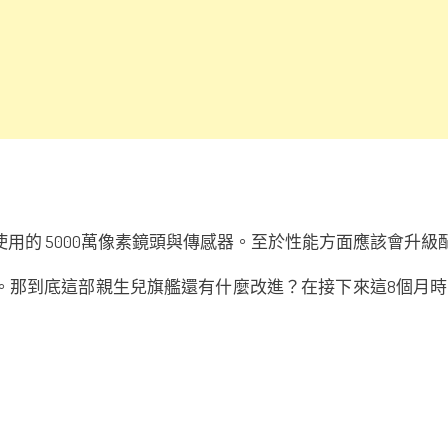
使用的 5000萬像素鏡頭與傳感器。至於性能方面應該會升級配置 T
份才會登場。那到底這部親生兒旗艦還有什麼改進？在接下來這8