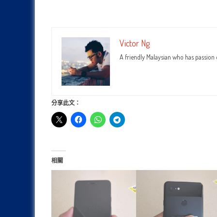
Victor Ng
A friendly Malaysian who has passion
分享此文：
相關