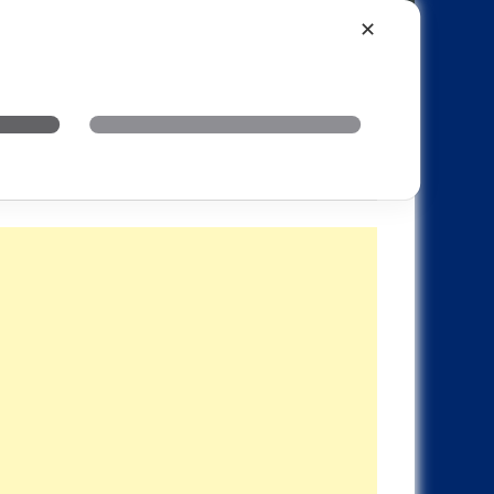
Xiaomi
Realme
OnePlus
✕