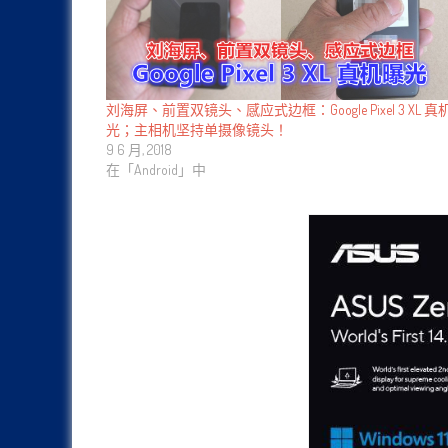
刘海屏、前置双镜头、感应式边框：Google Pixel 3 XL 真
光；主相机坚持单摄像镜头！
9 6 月, 2018
在「Android」中