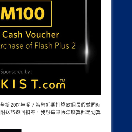
新 2017 年呢？若您近期打算放個長假並同時
新機附送旅遊回扣券，我想這筆帳怎麼算都是划算