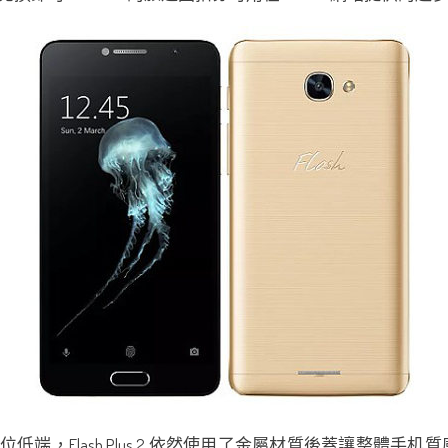
管定位低端，Flash Plus 2 依然使用了金屬材質後蓋讓整體手机質感