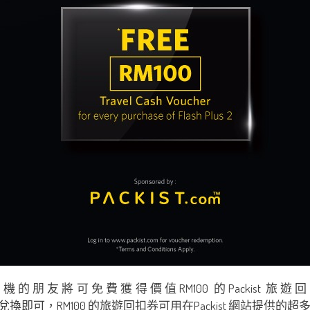
手機的朋友將可免費獲得價值RM100 的Packist 旅遊回
兌換即可，RM100 的旅遊回扣券可用在Packist 網站提