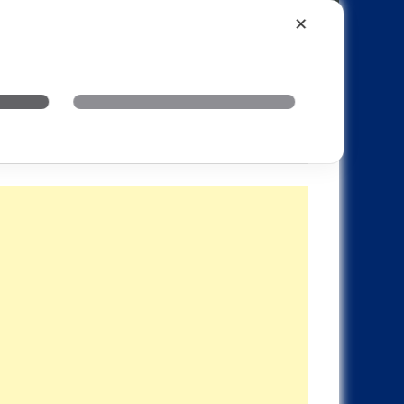
Xiaomi
Realme
OnePlus
✕