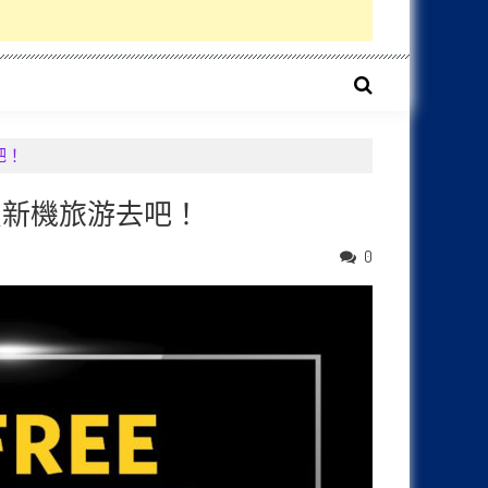
吧！
起來買新機旅游去吧！
0