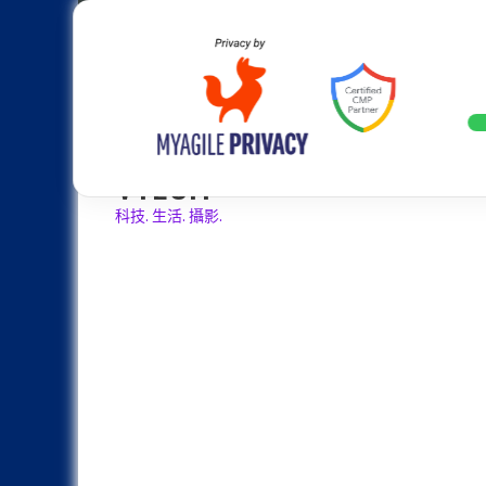
Skip
Apple
Samsung
Nokia
Asus
Hu
to
content
20週年大革新：蘋果 iPhone 2
LATEST
VTECH
科技. 生活. 攝影.