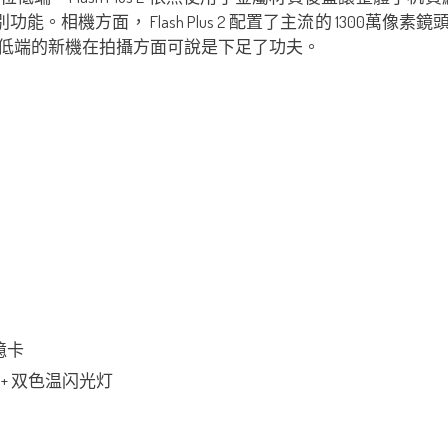
相機方面， Flash Plus 2 配置了主流的 1300萬像素鏡頭
定位低端的新機在拍攝方面可說是下足了功夫。
記憶卡
光圈 + 双色温闪光灯