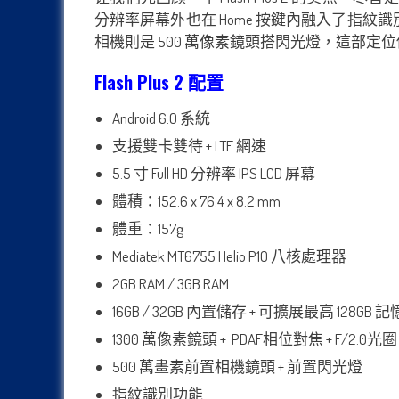
分辨率屏幕外也在 Home 按鍵內融入了指紋識別功能。
相機則是 500 萬像素鏡頭搭閃光燈，這部
Flash Plus 2 配置
Android 6.0 系統
支援雙卡雙待 + LTE 網速
5.5 寸 Full HD 分辨率 IPS LCD 屏幕
體積：152.6 x 76.4 x 8.2 mm
體重：157g
Mediatek MT6755 Helio P10 八核處理器
2GB RAM / 3GB RAM
16GB / 32GB 內置儲存 + 可擴展最高 128GB 
1300 萬像素鏡頭 + PDAF相位對焦 + F/2.0
500 萬畫素前置相機鏡頭 + 前置閃光燈
指紋識別功能