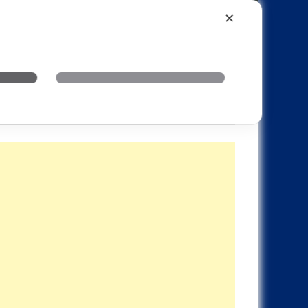
Xiaomi
Realme
OnePlus
✕