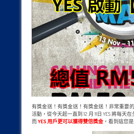
有獎金送！有獎金送！有獎金送！非常重要的事情所
活動，從今天起一直到 12 月 11日 YES 將
而
YES 用戶更可以獲得雙倍獎金
，看到這您是