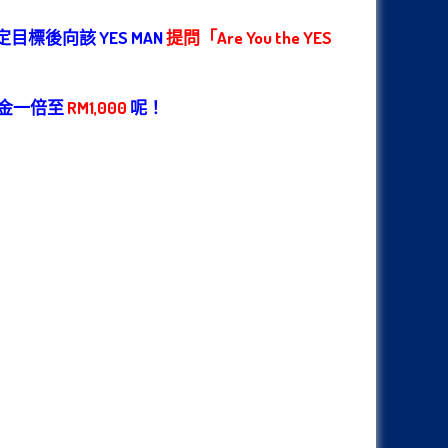
目標後向該 YES MAN
提問「Are You the YES
獎金一倍至
RM1,000
呢！