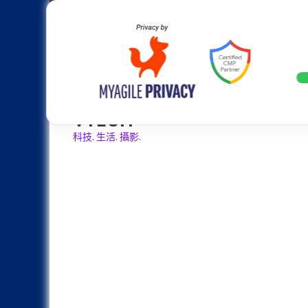
Skip
Apple
Samsung
Nokia
Asus
Hu
to
content
設計往旗艦機靠攏：Samsung Gala
LATEST
VTECH
科技. 生活. 攝影.