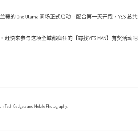
雪兰莪的 One Utama 商场正式启动。配合第一天开跑，YES 总共送
参与这项全城都疯狂的【尋找YES MAN】有奖活动吧！更多参赛詳
 on Tech Gadgets and Mobile Photography.