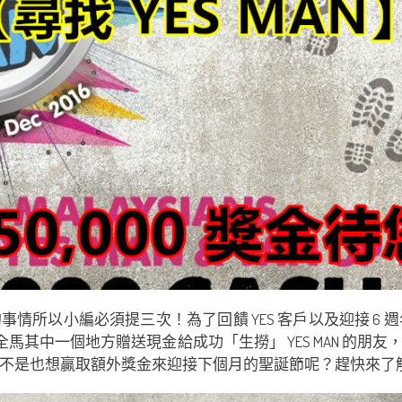
以小編必須提三次！為了回饋 YES 客戶以及迎接 6 週年慶
每天在全馬其中一個地方贈送現金給成功「生撈」 YES MAN 的朋
不是也想贏取額外獎金來迎接下個月的聖誕節呢？趕快來了