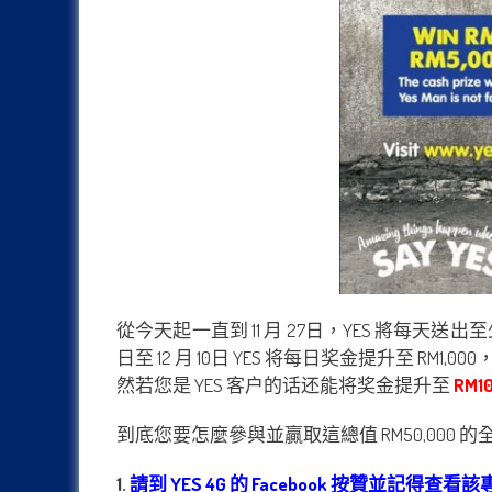
從今天起一直到 11 月 27日，YES 將每天送出至少 
日至 12 月 10日 YES 将每日奖金提升至 RM1,0
然若您是 YES 客户的话还能将奖金提升至
RM10
到底您要怎麼參與並贏取這總值 RM50,000
1.
請到 YES 4G 的 Facebook 按贊並記得查