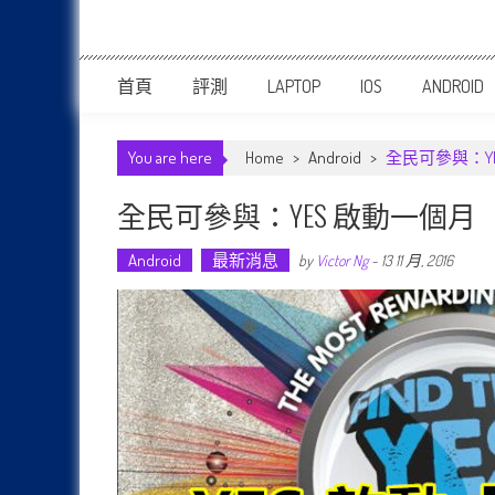
首頁
評測
LAPTOP
IOS
ANDROID
You are here
Home
>
Android
>
全民可參與：YE
全民可參與：YES 啟動一個月【尋
Android
最新消息
by
Victor Ng
-
13 11 月, 2016