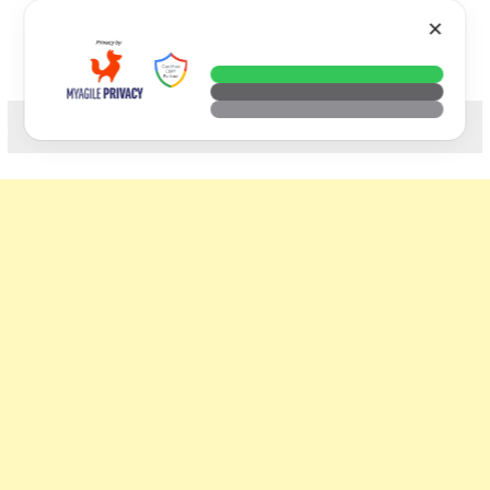
Skip
VTECH
✕
to
content
科技. 生活. 攝影.