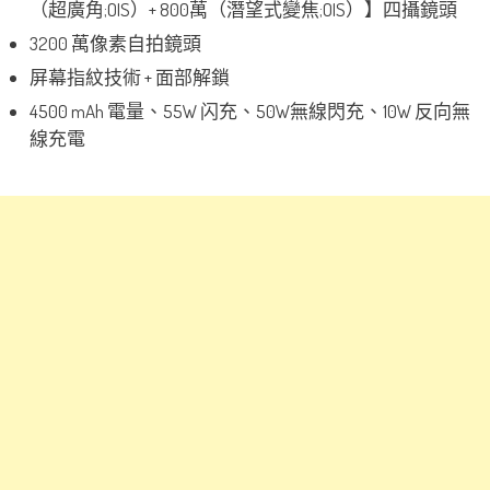
（超廣角;OIS）+ 800萬（潛望式變焦;OIS）】四攝鏡頭
3200 萬像素自拍鏡頭
屏幕指紋技術 + 面部解鎖
4500 mAh 電量、55W 闪充、50W無線閃充、10W 反向無
線充電