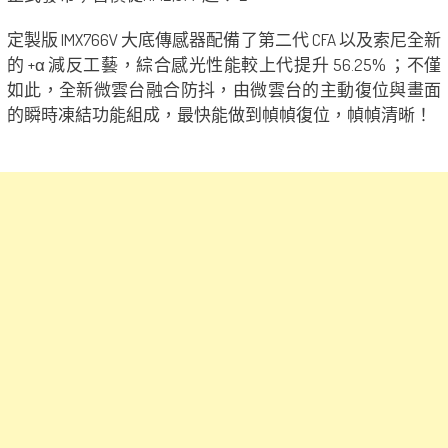
定製版 IMX766V 大底傳感器配備了第二代 CFA 以及索尼全新
的 +α 減反工藝，綜合感光性能較上代提升 56.25% ；不僅
如此，全新微雲台融合防抖，由微雲台的主動復位與畫面
的瞬時凍結功能組成，最快能做到幀幀復位，幀幀清晰！