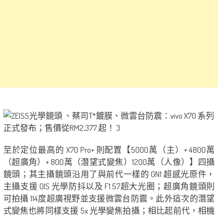
至於定位最高的 X70 Pro+ 則配置【5000萬（主）+ 4800萬
（超廣角）+ 800萬（潛望式變焦）1200萬（人像）】四攝
鏡頭；其主攝鏡頭沿用了與前代一樣的 GN1 超感光原件，
主攝支援 OIS 光學防抖以及 F1.57超大光圈；超廣角鏡頭則
可拍攝 114度超廣視野並支援微雲台防震。此外這次的潛望
式變焦也將同樣支援 5x 光學變焦拍攝；相比起前代，相機