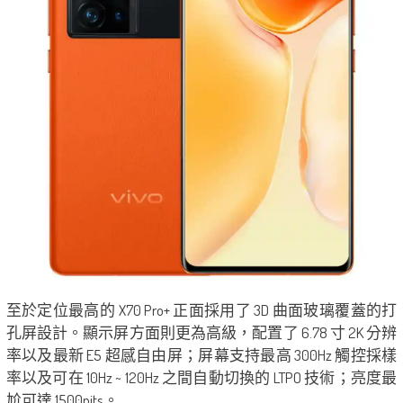
至於定位最高的 X70 Pro+ 正面採用了 3D 曲面玻璃覆蓋的打
孔屏設計。顯示屏方面則更為高級，配置了 6.78 寸 2K 分辨
率以及最新 E5 超感自由屏；屏幕支持最高 300Hz 觸控採樣
率以及可在 10Hz ~ 120Hz 之間自動切換的 LTPO 技術；亮度最
尬可達 1500nits。