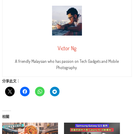
Victor Ng
A friendly Malaysian who has passion on Tech Gadgets and Mobile
Photography.
分享此文：
相關