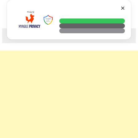
Skip
VTECH
✕
to
content
科技. 生活. 攝影.