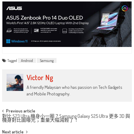
Tagged
Android
Samsung
Victor Ng
A friendly Malaysian who has passion on Tech Gadgets
and Mobile Photography.
Post
Previous article
對比 S23 Ultra 機身小一圈？Samsung Galaxy S25 Ultra 更多 3D 與
navigation
機身對比圖曝光；重量大幅減輕了！
Next article