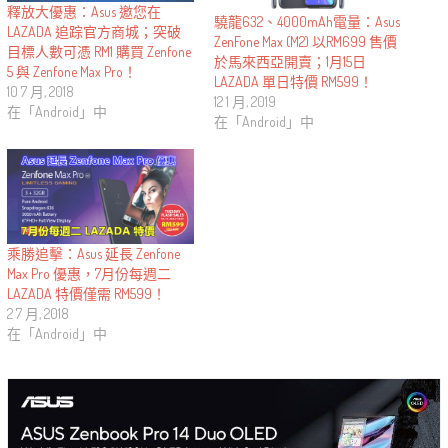
釋放大優惠：Asus 邀您在
驍龍632、4000mAh電量：Asus
LAZADA 追踪官方商城；突破
ZenFone Max (M2) 以RM699 售價
目標人數可憑 RM1 購買 Zenfone
於馬來西亞開賣；1月15日
5 與 Zenfone Max Pro！
LAZADA 單日特價 RM599！
10 7 月, 2018
12 1 月, 2019
在「Android」中
在「Android」中
乘勝追擊：Asus 延長 Zenfone
Max Pro 優惠，7月份每週二
LAZADA 特價僅需 RM599！
2 7 月, 2018
在「Android」中