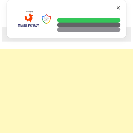
Skip
VTECH
✕
to
content
科技. 生活. 攝影.