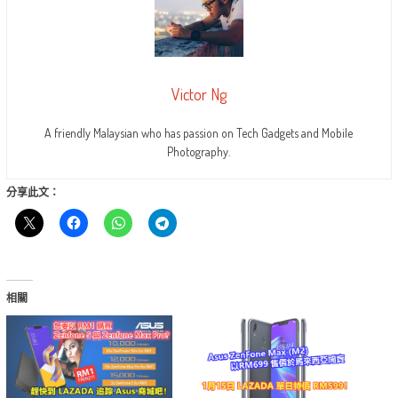
Victor Ng
A friendly Malaysian who has passion on Tech Gadgets and Mobile
Photography.
分享此文：
相關