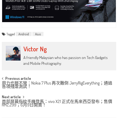
Tagged
Android
Asus
Victor Ng
A friendly Malaysian who has passion on Tech Gadgets
and Mobile Photography.
Post
Previous article
用力也掰不彎：Nokia 7 Plus 再次難倒 JerryRigEverything；通過
navigation
各項殘虐測試！
Next article
首部屏幕指紋手機登馬：vivo X21 正式在馬來西亞發布；售價
RM2,299；6月9日開賣！