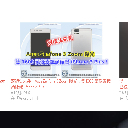
雙向
双镜头来袭：Asus Zenfone 3 Zoom 曝光；雙 1600 萬像素鏡
格大
已被
頭硬敲 iPhone 7 Plus！
11 5 
8 12 月, 2016
在「A
在「Android」中