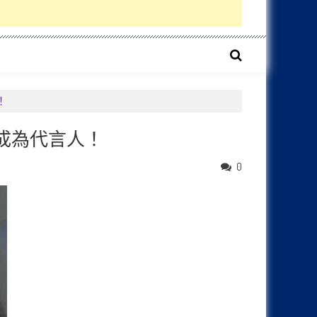
！
劉料成為代言人！
0