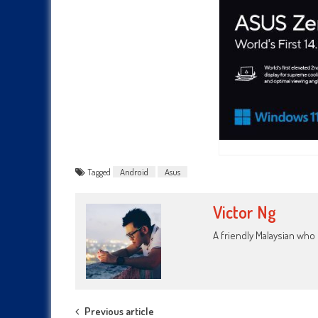
Tagged
Android
Asus
Victor Ng
A friendly Malaysian wh
Post
Previous article