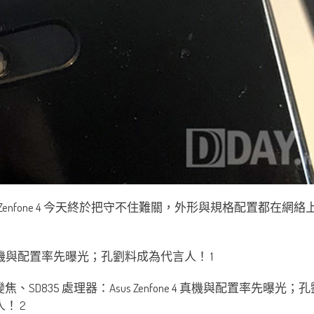
Zenfone 4 今天終於把守不住難關，外形與規格配置都在網絡上