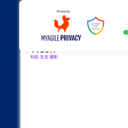
Skip
Apple
Samsung
Nokia
Asus
Hu
to
content
設計往旗艦機靠攏：Samsung Gala
LATEST
VTECH
科技. 生活. 攝影.