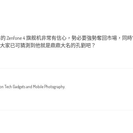
us 對今年的 Zenfone 4 旗舰机非常有信心，勢必要強勢奪
相信大家已可猜測到他就是鼎鼎大名的孔劉吧？
 on Tech Gadgets and Mobile Photography.