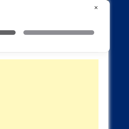
Xiaomi
Realme
OnePlus
✕