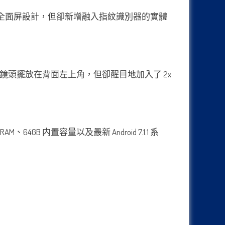
流行的全面屏設計，但卻新增融入指紋識別器的實體
一致，雙鏡頭擺放在背面左上角，但卻醒目地加入了 2x
AM、64GB 内置容量以及最新 Android 7.1.1 系