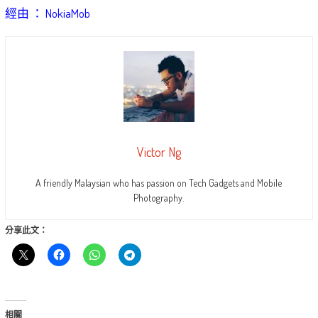
經由 ： NokiaMob
Victor Ng
A friendly Malaysian who has passion on Tech Gadgets and Mobile
Photography.
分享此文：
相關