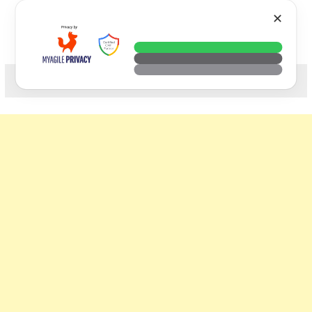
Skip
VTECH
✕
to
content
科技. 生活. 攝影.