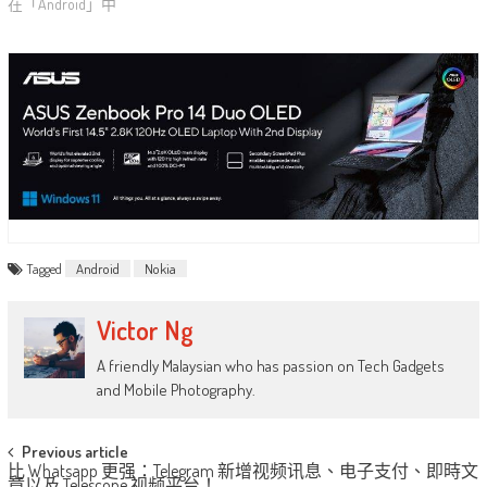
在「Android」中
Tagged
Android
Nokia
Victor Ng
A friendly Malaysian who has passion on Tech Gadgets
and Mobile Photography.
Post
Previous article
比 Whatsapp 更强：Telegram 新增视频讯息、电子支付、即時文
章以及 Telescope 视频平台！