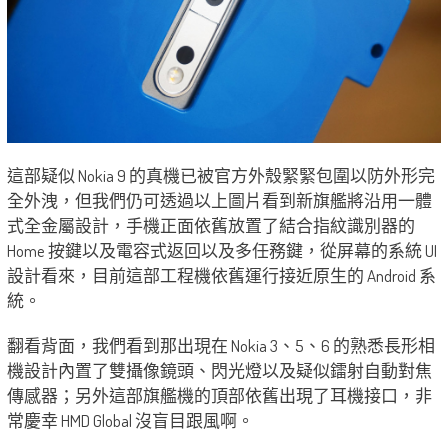
這部疑似 Nokia 9 的真機已被官方外殼緊緊包圍以防外形完
全外洩，但我們仍可透過以上圖片看到新旗艦將沿用一體
式全金屬設計，手機正面依舊放置了結合指紋識別器的
Home 按鍵以及電容式返回以及多任務鍵，從屏幕的系統 UI
設計看來，目前這部工程機依舊運行接近原生的 Android 系
統。
翻看背面，我們看到那出現在 Nokia 3、5、6 的熟悉長形相
機設計內置了雙攝像鏡頭、閃光燈以及疑似鐳射自動對焦
傳感器；另外這部旗艦機的頂部依舊出現了耳機接口，非
常慶幸 HMD Global 沒盲目跟風啊。