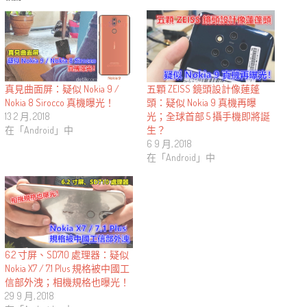
五顆 ZEISS 鏡頭設計像蓮蓬
真見曲面屏：疑似 Nokia 9 /
頭：疑似 Nokia 9 真機再曝
Nokia 8 Sirocco 真機曝光！
光；全球首部 5 攝手機即將誕
13 2 月, 2018
生？
在「Android」中
6 9 月, 2018
在「Android」中
6.2 寸屏、SD710 處理器：疑似
Nokia X7 / 7.1 Plus 規格被中國工
信部外洩；相機規格也曝光！
29 9 月, 2018