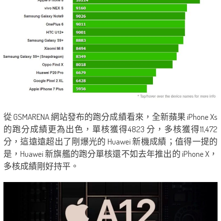
從 GSMARENA 網站發布的跑分成績看來，全新蘋果 iPhone Xs
的跑分成績更為出色，單核獲得4823 分，多核獲得11,472
分，這遠遠超出了剛爆光的 Huawei 新機成績；值得一提的
是，Huawei 新旗艦的跑分單核還不如去年推出的 iPhone X，
多核成績剛好持平。