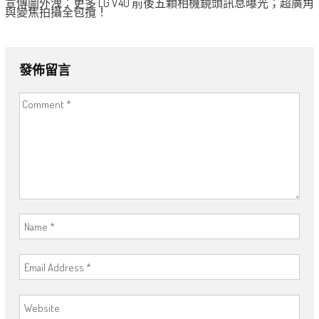
宣傳圖外洩：更多 LG V40 前後五顆相機鏡頭訊息曝光；超廣角
與變焦拍攝全包攬！
發佈留言