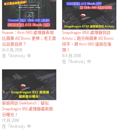
Huawei：Kirin 980 處理器表現
Snapdragon 8150 處理器到訪
比蘋果 A12 Bionic 更棒；老王賣
Antutu；跑分與蘋果 A12 Bionic
瓜自賣自誇？
持平，將 Kirin 980 遠拋在後
24 9 月, 2018
頭！
在「Android」中
15 11 月, 2018
在「Android」中
偷偷拜訪 Geekbench：疑似
Snapdragon 855 處理器最新跑
分曝光！
1 11 月, 2018
在「Android」中