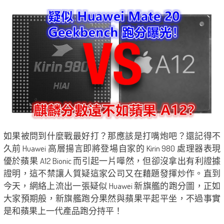
如果被問到什麼戰最好打？那應該是打嘴炮吧？還記得不
久前 Huawei 高層揚言即將登場自家的 Kirin 980 處理器表現
優於蘋果 A12 Bionic 而引起一片嘩然，但卻沒拿出有利證據
證明，這不禁讓人質疑這家公司又在藉題發揮炒作。直到
今天，網絡上流出一張疑似 Huawei 新旗艦的跑分圖，正如
大家預期般，新旗艦跑分果然與蘋果平起平坐，不過事實
是和蘋果上一代產品跑分持平！