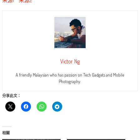
来源1
来源2
Victor Ng
A friendly Malaysian who has passion on Tech Gadgets and Mobile
Photography.
分享此文：
相關