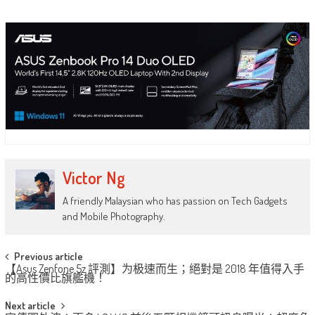
Victor Ng
A friendly Malaysian who has passion on Tech Gadgets
and Mobile Photography.
Post
Previous article
【Asus Zenfone 5z 評測】为极速而生；絕對是 2018 年值得入手
navigation
的高性價比旗艦機！
Next article