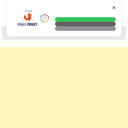
Skip
VTECH
✕
to
content
科技. 生活. 攝影.