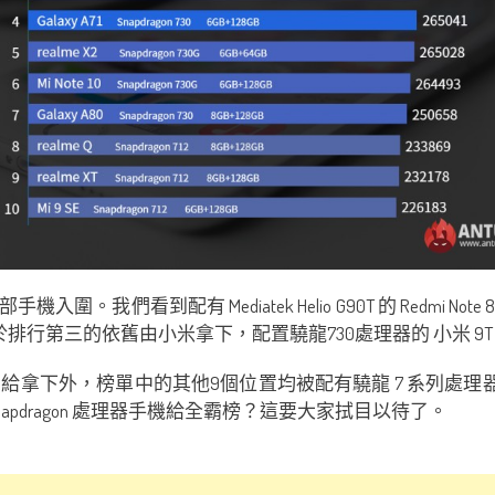
配有 Mediatek Helio G90T 的 Redmi Note 8 Pro 
軍。至於排行第三的依舊由小米拿下，配置驍龍730處理器的 小米 9T 
 G90T 給拿下外，榜單中的其他9個位置均被配有驍龍 7 系列處理器手
pdragon 處理器手機給全霸榜？這要大家拭目以待了。