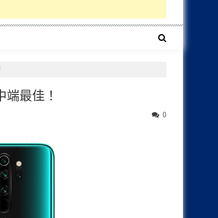
！
ro 中端最佳！
0