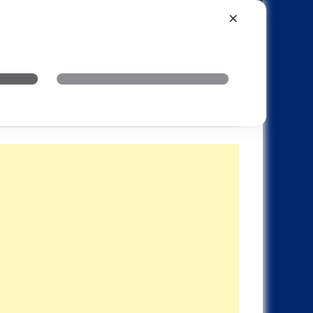
Xiaomi
Realme
OnePlus
✕