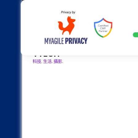
Skip
Apple
Samsung
Nokia
Asus
Hu
to
content
20週年大革新：蘋果 iPhone 2
LATEST
VTECH
科技. 生活. 攝影.