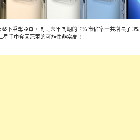
下重奪亞軍，同比去年同期的 12% 市佔率一共增長了 3%，這
果要從三星手中奪回冠軍的可能性非常高！