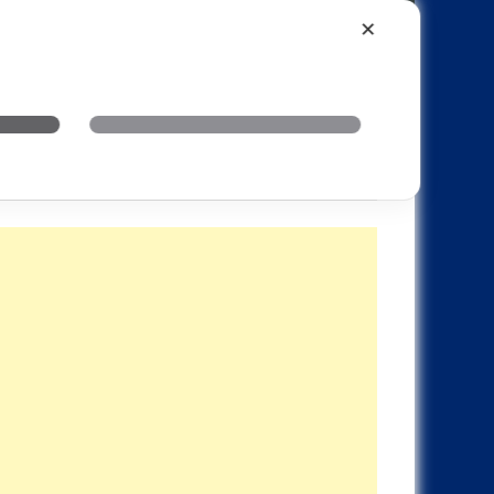
Xiaomi
Realme
OnePlus
✕