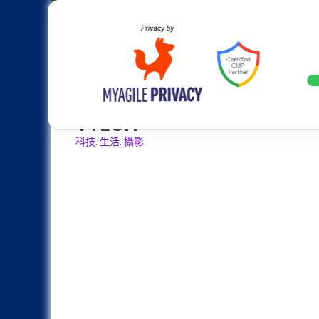
Skip
Apple
Samsung
Nokia
Asus
Hu
to
content
設計往旗艦機靠攏：Samsung Gala
LATEST
VTECH
科技. 生活. 攝影.