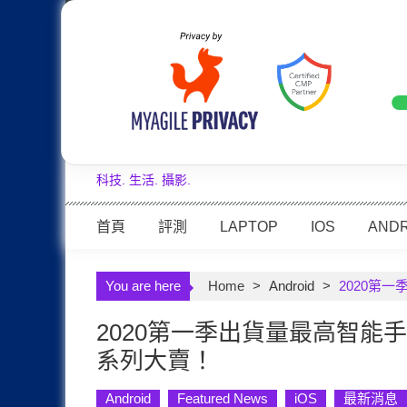
Skip
Apple
Samsung
Nokia
Asus
to
content
全球增長30%：Samsung Galaxy
LATEST
VTECH
科技. 生活. 攝影.
首頁
評測
LAPTOP
IOS
ANDR
You are here
Home
>
Android
>
2020第一季
2020第一季出貨量最高智能手機：iP
系列大賣！
Android
Featured News
iOS
最新消息