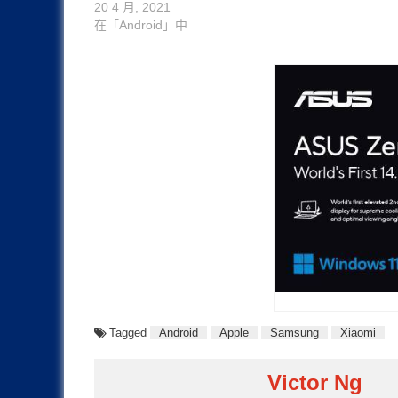
20 4 月, 2021
在「Android」中
Tagged
Android
Apple
Samsung
Xiaomi
Victor Ng