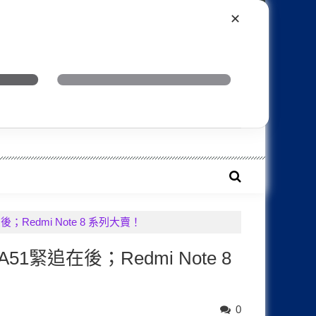
ny
Xiaomi
Realme
OnePlus
✕
a！
後；Redmi Note 8 系列大賣！
51緊追在後；Redmi Note 8
0