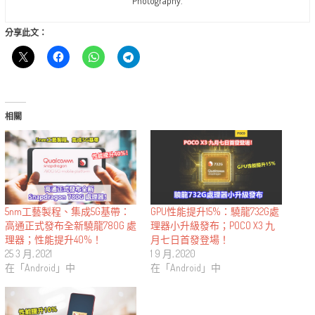
Photography.
分享此文：
相關
5nm工藝製程、集成5G基帶：
GPU性能提升15%：驍龍732G處
高通正式發布全新驍龍780G 處
理器小升級發布；POCO X3 九
理器；性能提升40%！
月七日首發登場！
25 3 月, 2021
1 9 月, 2020
在「Android」中
在「Android」中