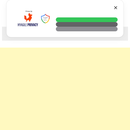
Skip
VTECH
✕
to
content
科技. 生活. 攝影.