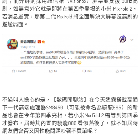
刷；而外屏則採用維信諾（Visionox）屏幕並支援 90Hz高
刷，如無意外它就是即將在第四季登場的小米 Mix Fold 2。
若消息屬實，那第二代 Mix Fold 將全面解決大屏幕沒高刷的
尷尬局面。
不過叫人擔心的是，【數碼閒聊站】在今天透露搭載高通
下一代高端處理器SM8450（可能被命名為驍龍895）的新
品也會在今年第四季亮相，若小米Mix Fold 2 需等到第四季
才發布，屆時其內置的驍龍888 看似落後了，就不知屆時
網友們會否又因性能問題吵著不買單呢？