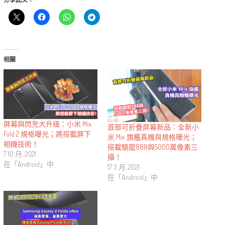
相關
屏幕與閃充大升級：小米 Mix
首部可折疊屏幕新品：全新小
Fold 2 規格曝光；將搭載屏下
米 Mix 旗艦真機與規格曝光；
相機技術！
搭載驍龍888與5000萬像素三
7 10 月, 2021
攝！
在「Android」中
17 3 月, 2021
在「Android」中