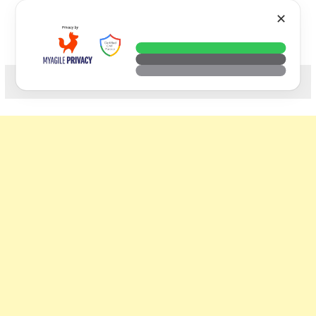
Skip
VTECH
✕
to
content
科技. 生活. 攝影.