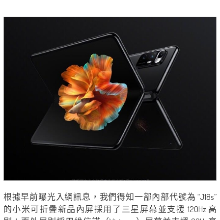
根據早前曝光入網訊息，我們得知一部內部代號為 “J18s”
的小米可折疊新品內屏採用了三星屏幕並支援 120Hz 高