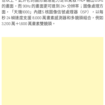
倍以上。此外它的圖形處理能力足以駕馭 FHD+ 輸出120Hz
的畫面，而 90Hz 的畫面更可達到 2K+ 分辨率；圖像處理方
面，「天璣1000」內建5 核圖像信號處理器（ISP），以每
秒 24 幀速度支援 8,000 萬畫素感測器和多鏡頭組合，例如
3,200 萬＋1,600 萬畫素雙鏡頭。