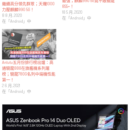
最強；麒麟990 5G竟不敵驍龍
繼續高分領先群眾；天璣1000
855+！
力壓麒麟990 5G！
18 5 月, 2020
8 8 月, 2020
在「Android」中
在「Android」中
Antutu五月份排行榜出爐：高
通驍龍888在旗艦機系列屠
榜；驍龍780G名列中端機性能
第一！
2 6 月, 2021
在「Android」中