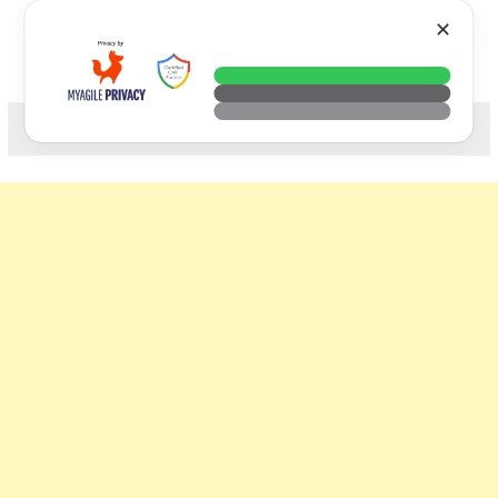
Skip
VTECH
✕
to
content
科技. 生活. 攝影.