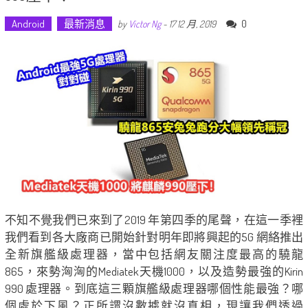
Android
最新消息
0
by
Victor Ng
-
17 12 月, 2019
不知不覺我們已來到了2019 年第四季的尾聲，在這一季裡
我們看到各大廠商已開始針對明年即將興起的5G 網絡推出
全新旗艦級處理器，當中包括網友關注度最高的驍龍
865，來勢洶洶的Mediatek天機1000，以及造勢最強的Kirin
990 處理器。到底這三顆旗艦級處理器哪個性能最強？哪
個處於下風？正所謂沒數據就沒真相，現讓我們透過