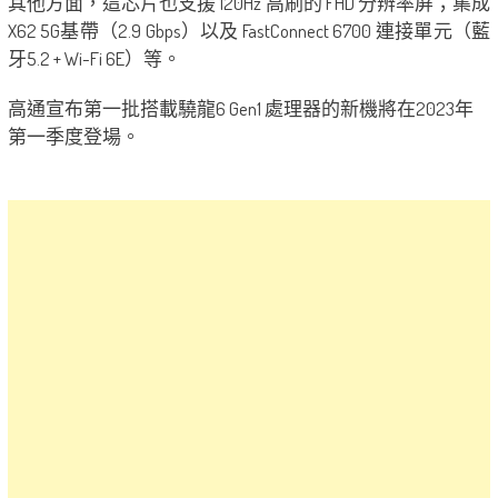
其他方面，這芯片也支援 120Hz 高刷的 FHD 分辨率屏；集成
X62 5G基帶（2.9 Gbps）以及 FastConnect 6700 連接單元（藍
牙5.2 + Wi-Fi 6E）等。
高通宣布第一批搭載驍龍6 Gen1 處理器的新機將在2023年
第一季度登場。