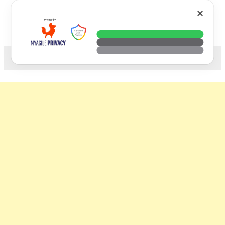
Skip
VTECH
✕
to
content
科技. 生活. 攝影.