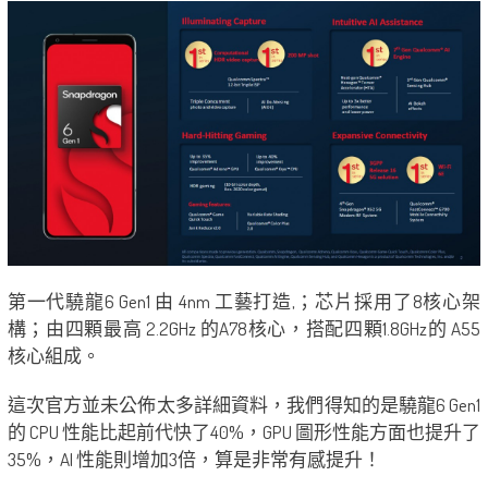
第一代驍龍6 Gen1 由 4nm 工藝打造,；芯片採用了8核心架
構；由四顆最高 2.2GHz 的A78核心，搭配四顆1.8GHz的 A55
核心組成。
這次官方並未公佈太多詳細資料，我們得知的是驍龍6 Gen1
的 CPU 性能比起前代快了40%，GPU 圖形性能方面也提升了
35%，AI 性能則增加3倍，算是非常有感提升！