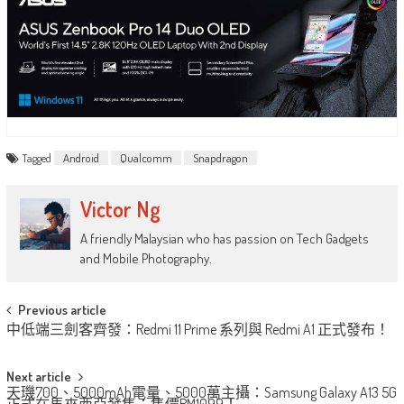
Tagged
Android
Qualcomm
Snapdragon
Victor Ng
A friendly Malaysian who has passion on Tech Gadgets
and Mobile Photography.
Post
Previous article
中低端三劍客齊發：Redmi 11 Prime 系列與 Redmi A1 正式發布！
navigation
Next article
天璣700、5000mAh電量、5000萬主攝：Samsung Galaxy A13 5G