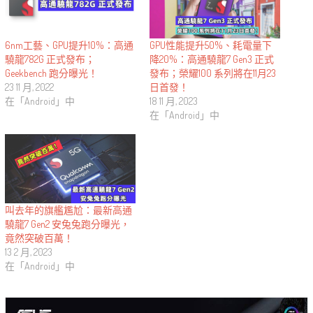
6nm工藝、GPU提升10%：高通
GPU性能提升50%、耗電量下
驍龍782G 正式發布；
降20%：高通驍龍7 Gen3 正式
Geekbench 跑分曝光！
發布；榮耀100 系列將在11月23
23 11 月, 2022
日首發！
在「Android」中
18 11 月, 2023
在「Android」中
叫去年的旗艦尷尬：最新高通
驍龍7 Gen2 安兔兔跑分曝光，
竟然突破百萬！
13 2 月, 2023
在「Android」中