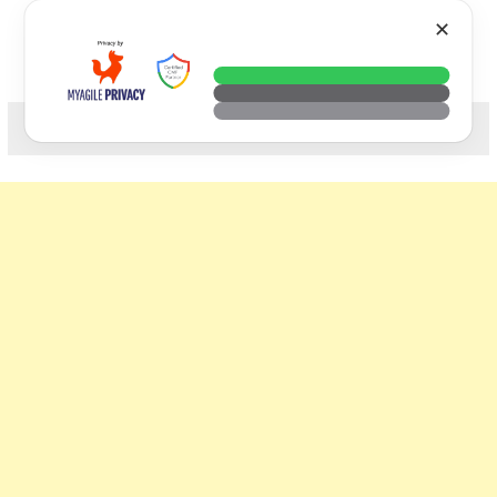
Skip
VTECH
✕
to
content
科技. 生活. 攝影.