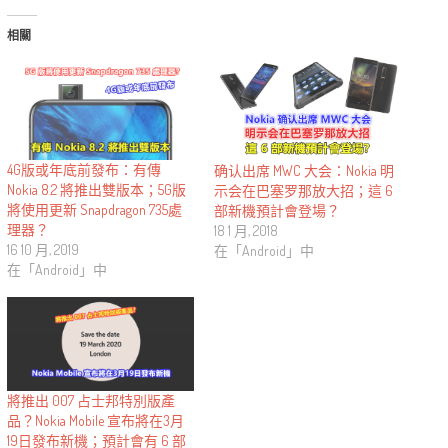
相關
4G版或年底前發布：有傳
确认出席 MWC 大会：Nokia 明
Nokia 8.2 將推出雙版本；5G版
示会在巴塞罗那放大招；這 6
將使用更新 Snapdragon 735處
部新機預計會登場？
理器？
18 1 月, 2018
16 10 月, 2019
在「Android」中
在「Android」中
將推出 007 占士邦特別版產
品？Nokia Mobile 宣布將在3月
19日發布新機；預計會有 6 部