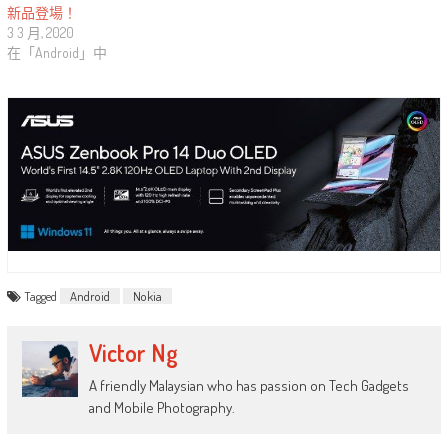
新品登場！
3 3 月, 2020
在「Android」中
Tagged
Android
Nokia
Victor Ng
A friendly Malaysian who has passion on Tech Gadgets
and Mobile Photography.