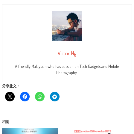
Victor Ng
A friendly Malaysian who has passion on Tech Gadgets and Mobile
Photography.
分享此文：
相關