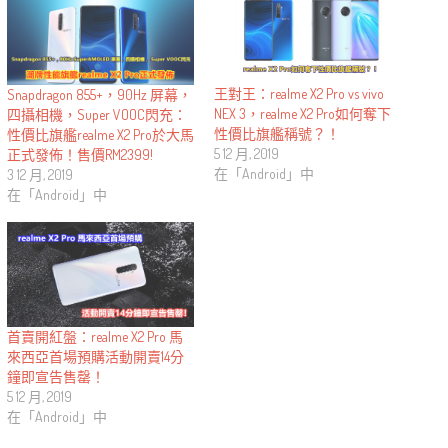
王對王：realme X2 Pro vs vivo
Snapdragon 855+，90Hz 屏幕，
NEX 3，realme X2 Pro如何奪下
四攝相機，Super VOOC閃充：
性價比旗艦稱號？！
性價比旗艦realme X2 Pro於大馬
5 12 月, 2019
正式發佈！售價RM2399!
在「Android」中
3 12 月, 2019
在「Android」中
首賣開紅盤：realme X2 Pro 馬
來西亞首場預購活動開賣14分
鐘即宣告售罄！
5 12 月, 2019
在「Android」中