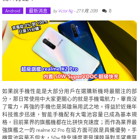
Android
最新消息
0
by
Victor Ng
-
27 11 月, 2019
如果說手機性能是大部分用戶在選購新機時最關注的部
分，那日常使用中大家更關心的就是手機電航力，畢竟沒
了電力，再強的手機也是英雄無用武之地。得益於近幾年
科技進步迅速，智能手機配有大電池容量已成為基本規
格，目前業界的旗艦機都在比拼快充速度；而作為業界最
強旗艦之一的 realme X2 Pro 在這方面可說是具備優勢，手
機電池容量不但大，50w 快充速度更是讓競爭對手望塵莫