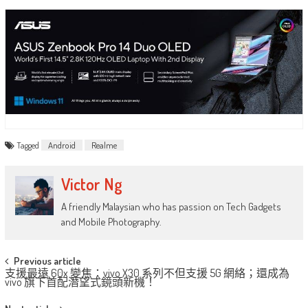
Tagged
Android
Realme
Victor Ng
A friendly Malaysian who has passion on Tech Gadgets
and Mobile Photography.
Post
Previous article
支援最遠 60x 變焦：vivo X30 系列不但支援 5G 網絡；還成為
navigation
vivo 旗下首配潛望式鏡頭新機！