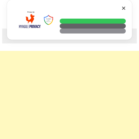
Skip
VTECH
✕
to
content
科技. 生活. 攝影.