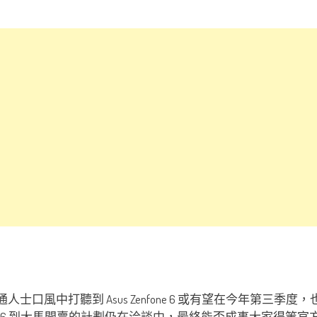
士口風中打聽到 Asus Zenfone 6 或有望在今年第三季度
nfone 6 到大馬開賣的計劃仍在洽談中，最終能否成事大家得等