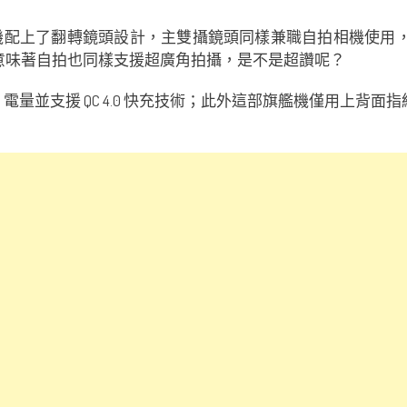
部旗艦機配上了翻轉鏡頭設計，主雙攝鏡頭同樣兼職自拍相機使用，雙攝
這意味著自拍也同樣支援超廣角拍攝，是不是超讚呢？
0 mAh 電量並支援 QC 4.0 快充技術；此外這部旗艦機僅用上背面