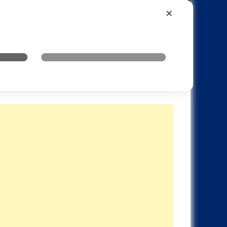
Xiaomi
Realme
OnePlus
✕