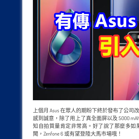
上個月 Asus 在眾人的期盼下終於發布了公司改革後第​​一
感到誠意，除了用上了真全面屏以及 5000 m
知自拍質量肯定非常高。好了說了那麼多如果
聞，Zenfone 6 或有望登陸大馬市場哦！