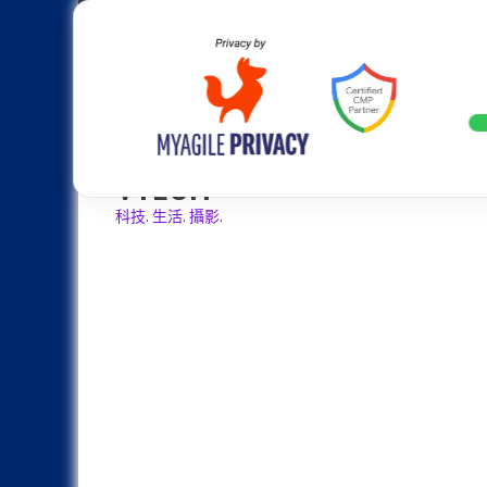
Skip
Apple
Samsung
Nokia
Asus
Hu
to
content
設計往旗艦機靠攏：Samsung Gala
LATEST
VTECH
科技. 生活. 攝影.