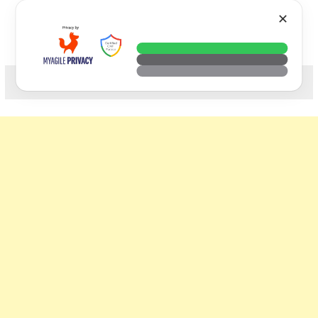
Skip
VTECH
✕
to
content
科技. 生活. 攝影.