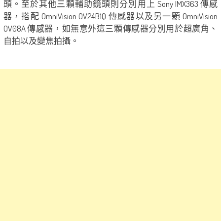
頭。至於其他三顆輔助鏡頭則分別用上 Sony IMX363 傳感
器，搭配 OmniVision OV24B1Q 傳感器以及另一顆 OmniVision
OV08A 傳感器，如無意外這三顆傳感器分別用於超廣角、
自拍以及變焦拍攝。