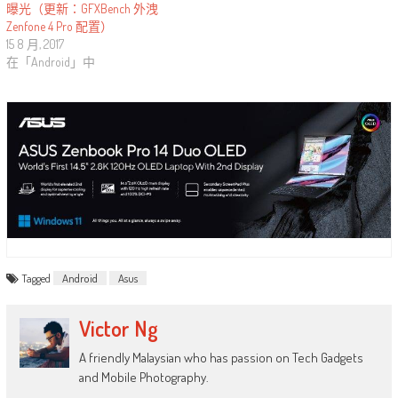
曝光（更新：GFXBench 外洩
Zenfone 4 Pro 配置）
15 8 月, 2017
在「Android」中
Tagged
Android
Asus
Victor Ng
A friendly Malaysian who has passion on Tech Gadgets
and Mobile Photography.