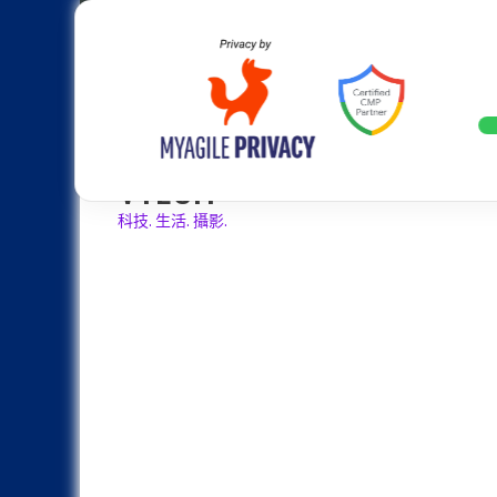
Skip
Apple
Samsung
Nokia
Asus
Hu
to
content
20週年大革新：蘋果 iPhone 2
LATEST
VTECH
科技. 生活. 攝影.