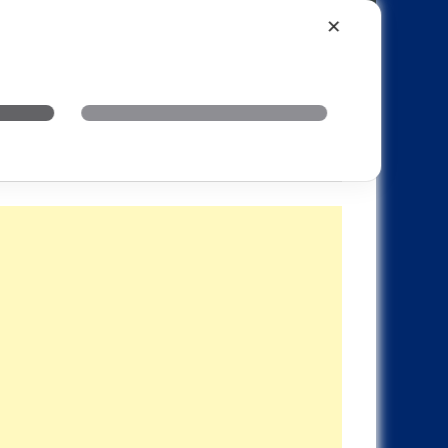
Xiaomi
Realme
OnePlus
✕