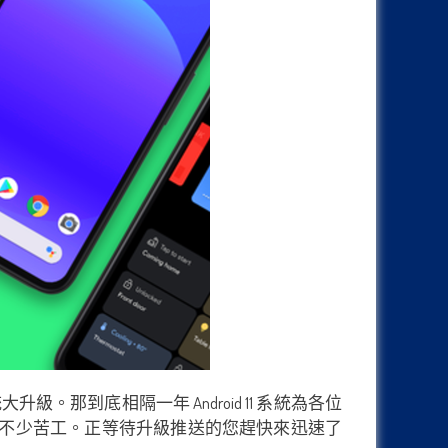
統大升級。那到底相隔一年 Android 11 系統為各位
面下了不少苦工。正等待升級推送的您趕快來迅速了