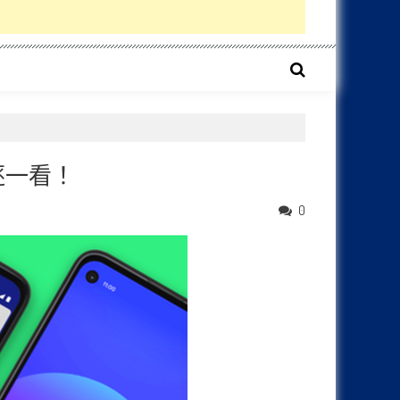
逐一看！
0